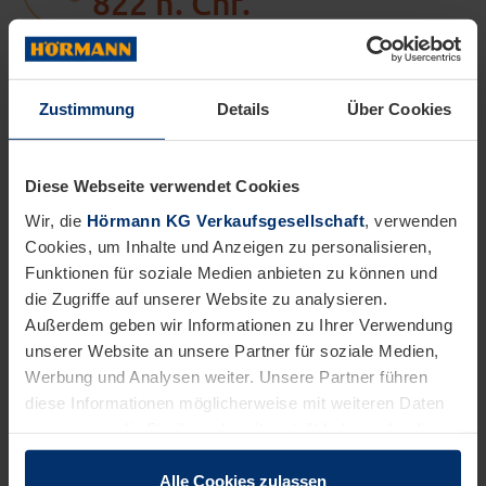
822 n. Chr.
wurde das Kloster in der Stadt Höxter in
Nordrhein-Westfalen gegründet
Zustimmung
Details
Über Cookies
Diese Webseite verwendet Cookies
Das Kunstfest „Via Nova“ bietet eine perfekte Plattform,
Wir, die
Hörmann KG Verkaufsgesellschaft
, verwenden
um im geschichtlichen Ambiente die Lebensweise, die
Cookies, um Inhalte und Anzeigen zu personalisieren,
Kunst und die Mentalität der Menschen aus dem Zeitalter
Funktionen für soziale Medien anbieten zu können und
des Mittelalters und dessen Auswirkungen auf die heutige
die Zugriffe auf unserer Website zu analysieren.
Zeit näher zu bringen. Ob musikalische oder literarische
Außerdem geben wir Informationen zu Ihrer Verwendung
Beiträge sowie wissenschaftliche Vorträge, das Kunstfest
unserer Website an unsere Partner für soziale Medien,
Werbung und Analysen weiter. Unsere Partner führen
offeriert eine Vielzahl an kulturgeschichtlichen
diese Informationen möglicherweise mit weiteren Daten
Angeboten. Die jährlich variierende Motto-Vielfalt des
zusammen, die Sie ihnen bereitgestellt haben oder die
Festes erstreckt sich hierbei über kulturgeschichtliche
sie im Rahmen Ihrer Nutzung der Dienste gesammelt
Themenwelten wie „Ein Wald von Symbolen – ein Himmel
haben.
Alle Cookies zulassen