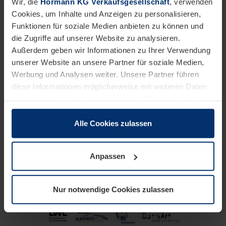
Wir, die
Hörmann KG Verkaufsgesellschaft
, verwenden
Oberstufe besuchen.
Cookies, um Inhalte und Anzeigen zu personalisieren,
Funktionen für soziale Medien anbieten zu können und
die Zugriffe auf unserer Website zu analysieren.
Außerdem geben wir Informationen zu Ihrer Verwendung
unserer Website an unsere Partner für soziale Medien,
Werbung und Analysen weiter. Unsere Partner führen
diese Informationen möglicherweise mit weiteren Daten
zusammen, die Sie ihnen bereitgestellt haben oder die
sie im Rahmen Ihrer Nutzung der Dienste gesammelt
haben.
Alle Cookies zulassen
Rechtlich können wir Cookies auf Ihrem Gerät speichern,
wenn diese für den Betrieb dieser Seite unbedingt
Anpassen
notwendig sind. Für alle anderen Cookie-Typen benötigen
wir Ihre Erlaubnis. Ihre Einwilligung können Sie jederzeit
in der Cookie-Erläuterung auf der Seite
Nur notwendige Cookies zulassen
Datenschutzerklärung
unserer Website ändern oder
widerrufen.