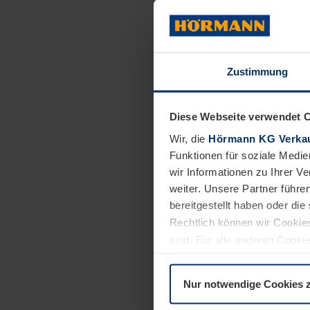
Betroffenen dabe
Leben mit möglic
Zustimmung
Unsere lokale Ni
Vilnius mit der 
beigetragen, das
Diese Webseite verwendet 
Informationsmate
Wir, die
Hörmann KG Verkau
Patienten zur Ve
Funktionen für soziale Medie
Handbuch
zur Pa
wir Informationen zu Ihrer 
Litauische übers
weiter. Unsere Partner führe
der Epilepsiebera
bereitgestellt haben oder di
mit dem litauisc
Rechtlich können wir Cookies
sind. Für alle anderen Cookie
Programm der Ep
Erläuterung auf der Seite
Dat
gestellt und wird
weitere Aktivitä
Nur notwendige Cookies 