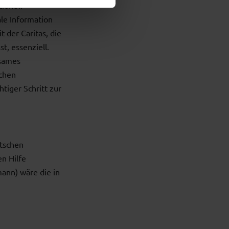
tionell
ale Information
 der Caritas, die
t, essenziell.
sames
schen
tiger Schritt zur
tschen
en Hilfe
mann) wäre die in