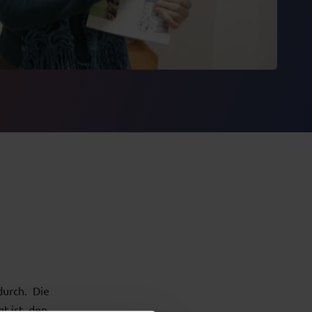
durch. Die
t ist, den