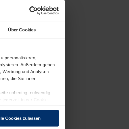
dass sie ihr
Über Cookies
u personalisieren,
analysieren. Außerdem geben
en, Werbung und Analysen
men, die Sie ihnen
a Šedienė (rechts),
Seite unbedingt notwendig
stelle Kaunas/Litauen
üro bei der Caritas in
 jederzeit in der Cookie-
lle Cookies zulassen