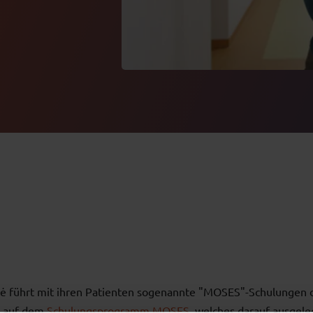
nė führt mit ihren Patienten sogenannte "MOSES"-Schulungen 
t auf dem
Schulungsprogramm MOSES
, welches darauf ausgeleg