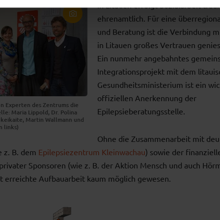
In Litauen erfolgt Sozialarbeit tradi
ehrenamtlich. Für eine überregion
und Beratung ist die Verbindung mit
in Litauen großes Vertrauen geniess
Ein nunmehr angebahntes gemein
Integrationsprojekt mit dem litaui
Gesundheitsministerium ist ein wich
offiziellen Anerkennung der
n Experten des Zentrums die
Epilepsieberatungsstelle.
le: Maria Lippold, Dr. Polina
keikaite, Martin Wallmann und
 links)
Ohne die Zusammenarbeit mit deu
e z. B. dem
Epilepsiezentrum Kleinwachau
) sowie der finanziell
 privater Sponsoren (wie z. B. der Aktion Mensch und auch Hör
eit erreichte Aufbauarbeit kaum möglich gewesen.