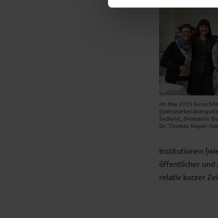
Im Mai 2015 besuchte
Epilepsieberatungsstel
Šedienė, Deimante Bu
Dr. Thomas Mayer (von
Institutionen (wi
öffentlicher und
relativ kurzer Z