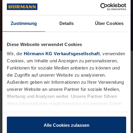
Zustimmung
Details
Über Cookies
Diese Webseite verwendet Cookies
Wir, die
Hörmann KG Verkaufsgesellschaft
, verwenden
Cookies, um Inhalte und Anzeigen zu personalisieren,
Funktionen für soziale Medien anbieten zu können und
die Zugriffe auf unserer Website zu analysieren.
Außerdem geben wir Informationen zu Ihrer Verwendung
unserer Website an unsere Partner für soziale Medien,
Werbung und Analysen weiter. Unsere Partner führen
diese Informationen möglicherweise mit weiteren Daten
Ziel des Lernprojekts an der privaten
zusammen, die Sie ihnen bereitgestellt haben oder die
Internatsschule
Schloss Stein
war es, eine Gruppe von
sie im Rahmen Ihrer Nutzung der Dienste gesammelt
Schülern mit den sozial-medizinischen Problemen der
haben.
Alle Cookies zulassen
Rechtlich können wir Cookies auf Ihrem Gerät speichern,
verbreiteten chronischen Krankheit Epilepsie vertraut zu