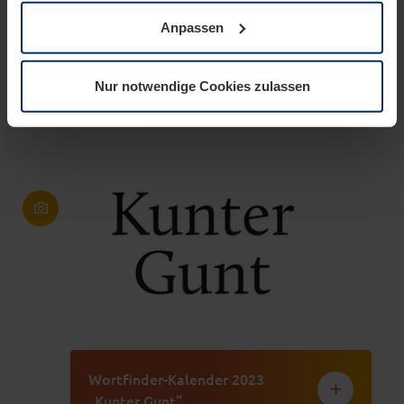
wenn diese für den Betrieb dieser Seite unbedingt
Anpassen
notwendig sind. Für alle anderen Cookie-Typen benötigen
wir Ihre Erlaubnis. Ihre Einwilligung können Sie jederzeit
Abschluss des Buchprojekts
in der Cookie-Erläuterung auf der Seite
Nur notwendige Cookies zulassen
„Heraus mit den Sprachen“
Datenschutzerklärung
unserer Website ändern oder
widerrufen.
Wortfinder-Kalender 2023
„Kunter Gunt“