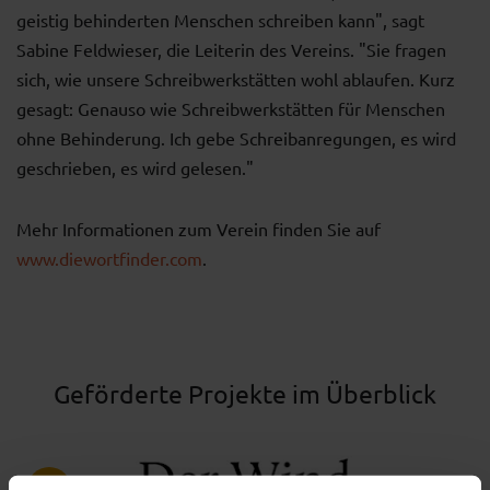
geistig behinderten Menschen schreiben kann", sagt
Sabine Feldwieser, die Leiterin des Vereins. "Sie fragen
sich, wie unsere Schreibwerkstätten wohl ablaufen. Kurz
gesagt: Genauso wie Schreibwerkstätten für Menschen
ohne Behinderung. Ich gebe Schreibanregungen, es wird
geschrieben, es wird gelesen."
Mehr Informationen zum Verein finden Sie auf
www.diewortfinder.com
.
Geförderte Projekte im Überblick