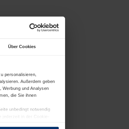
trächtigung
tverein
März 2022 das
Über Cookies
lien für das
rainingsjacken in
u personalisieren,
analysieren. Außerdem geben
en, Werbung und Analysen
men, die Sie ihnen
Seite unbedingt notwendig
 jederzeit in der Cookie-