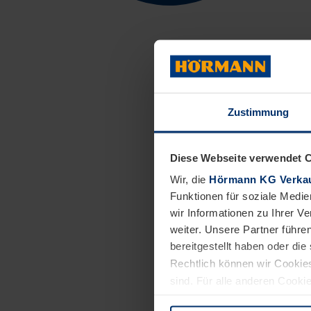
Immer mehr Sport
und/oder Entwick
anzuschließen. S
Zustimmung
„Glücksteam“ ins
Training wurden 
Vereinsfarben au
Diese Webseite verwendet 
Wir, die
Hörmann KG Verkau
Funktionen für soziale Medie
wir Informationen zu Ihrer 
weiter. Unsere Partner führe
bereitgestellt haben oder di
Rechtlich können wir Cookies
sind. Für alle anderen Cookie
Erläuterung auf der Seite
Dat