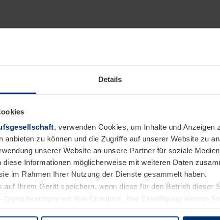
vereine setzen sich dafür ein, dass auch Menschen mit Beein
lungsverzögerungen die Möglichkeit erhalten, sich einem Spor
o auch der Handballverein HTSF Senne, welcher seit dem 05. 
Details
 Leben gerufen hat. Neben der Anschaffung von neuen Materia
die Kinder und Trainer des Glücksteams nun von Hörmann mit T
sgestattet.
Cookies
fsgesellschaft
, verwenden Cookies, um Inhalte und Anzeigen z
n anbieten zu können und die Zugriffe auf unserer Website zu 
Verwendung unserer Website an unsere Partner für soziale Medi
n diese Informationen möglicherweise mit weiteren Daten zusam
e sie im Rahmen Ihrer Nutzung der Dienste gesammelt haben.
 auf Ihrem Gerät speichern, wenn diese für den Betrieb dieser 
-Typen benötigen wir Ihre Erlaubnis. Ihre Einwilligung können Sie
enschutzerklärung
unserer Website ändern oder widerrufen.