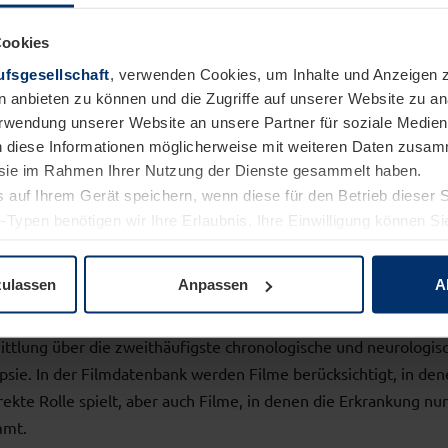
Cookies
fsgesellschaft
, verwenden Cookies, um Inhalte und Anzeigen z
500 Filme
n anbieten zu können und die Zugriffe auf unserer Website zu 
Verwendung unserer Website an unsere Partner für soziale Medi
n diese Informationen möglicherweise mit weiteren Daten zusam
stehen in der Spielfilmdatenbank zur
e sie im Rahmen Ihrer Nutzung der Dienste gesammelt haben.
Verfügung
 auf Ihrem Gerät speichern, wenn diese für den Betrieb dieser 
-Typen benötigen wir Ihre Erlaubnis. Ihre Einwilligung können Sie
enschutzerklärung
unserer Website ändern oder widerrufen.
zulassen
Anpassen
A
b – Epilepsy Movie Database" dient der sozial-medizinischen
ttlung über die zweithäufigste chronologische und neurologis
psie. In der Filmdatenbank werden Filme berücksichtigt, in den
rekte Rolle spielt, aber auch Filme, in denen die Erkrankung nur
mmt.