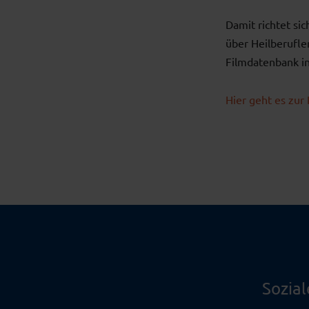
Damit richtet si
über Heilberufle
Filmdatenbank in
Hier geht es zur
Sozia