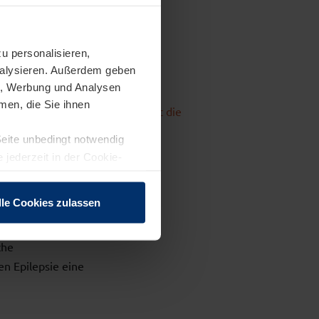
u personalisieren,
100 Jahre
analysieren. Außerdem geben
en, Werbung und Analysen
men, die Sie ihnen
Filmgeschichte umfasst die
Datenbank
Seite unbedingt notwendig
 jederzeit in der Cookie-
lle Cookies zulassen
che
en Epilepsie eine