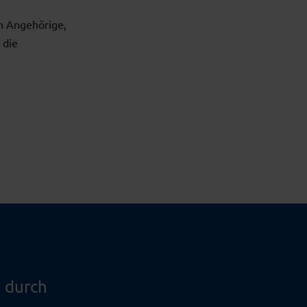
en Angehörige,
 die
 durch