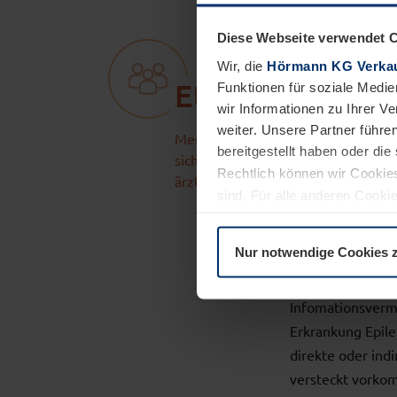
Diese Webseite verwendet 
Wir, die
Hörmann KG Verkau
Etwa 800.000
Funktionen für soziale Medie
wir Informationen zu Ihrer 
weiter. Unsere Partner führe
Menschen in Deutschland befinden
bereitgestellt haben oder di
sich aufgrund von Epilepsie in
Rechtlich können wir Cookies
ärztlicher Behandlung
sind. Für alle anderen Cookie
Erläuterung auf der Seite
Dat
Nur notwendige Cookies 
Das Projekt "EMD
Infomationsvermi
Erkrankung Epile
direkte oder indi
versteckt vorko