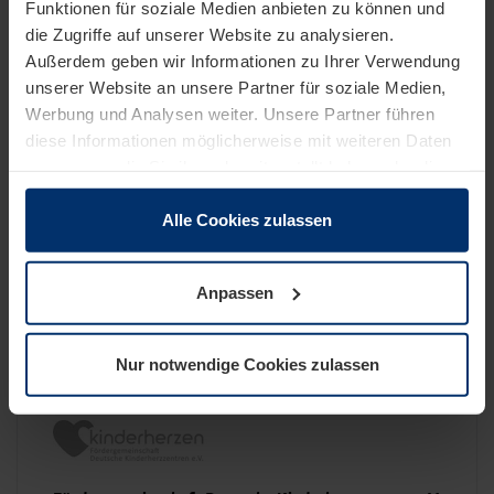
Funktionen für soziale Medien anbieten zu können und
die Zugriffe auf unserer Website zu analysieren.
Außerdem geben wir Informationen zu Ihrer Verwendung
unserer Website an unsere Partner für soziale Medien,
Werbung und Analysen weiter. Unsere Partner führen
diese Informationen möglicherweise mit weiteren Daten
Handicap international
zusammen, die Sie ihnen bereitgestellt haben oder die
sie im Rahmen Ihrer Nutzung der Dienste gesammelt
haben.
Alle Cookies zulassen
Rechtlich können wir Cookies auf Ihrem Gerät speichern,
wenn diese für den Betrieb dieser Seite unbedingt
Anpassen
notwendig sind. Für alle anderen Cookie-Typen benötigen
wir Ihre Erlaubnis. Ihre Einwilligung können Sie jederzeit
Hochschule für Künste Bremen
in der Cookie-Erläuterung auf der Seite
Nur notwendige Cookies zulassen
Datenschutzerklärung
unserer Website ändern oder
widerrufen.