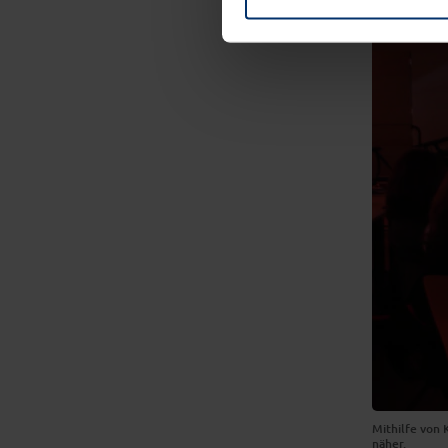
Mithilfe von
näher.