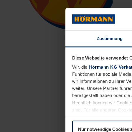
Zustimmung
Die "Arbeitsgeme
Diese Webseite verwendet 
Form von Fernseh
Wir, die
Hörmann KG Verkau
Menschen mit Be
Funktionen für soziale Medie
Mitarbeiter der 
wir Informationen zu Ihrer 
und wie sie ihre
weiter. Unsere Partner führe
Unterricht mit u
bereitgestellt haben oder di
Rechtlich können wir Cookies
Die Nachfolge des
sind. Für alle anderen Cookie
Erläuterung auf der Seite
Dat
Nur notwendige Cookies 