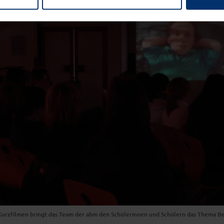
 Kurzfilmen bringt das Team der abm den Schülerinnen und Schülern das Thema 