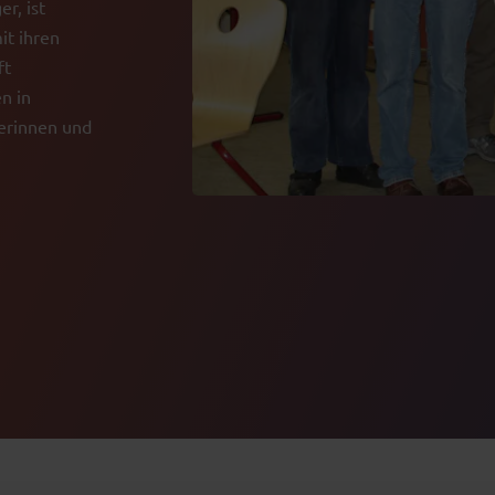
er, ist
it ihren
ft
n in
lerinnen und