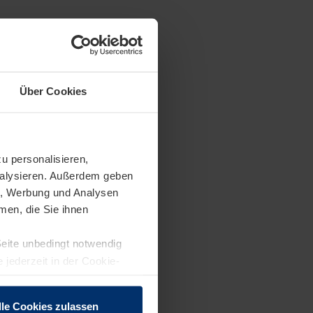
Über Cookies
0 Jahren in
lltag von
u personalisieren,
nen und
analysieren. Außerdem geben
 zu berichten
en, Werbung und Analysen
zfilme für den
men, die Sie ihnen
ster Hand.
Seite unbedingt notwendig
 jederzeit in der Cookie-
lle Cookies zulassen