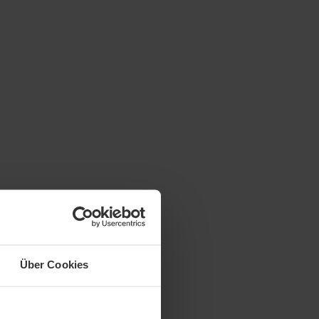
Über Cookies
n Seiten nach den
eanbieter jedoch
berwachen oder