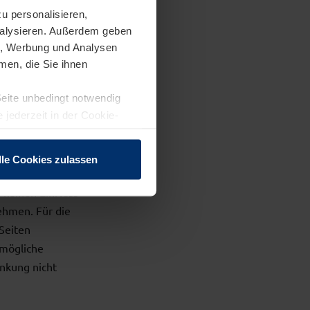
u personalisieren,
analysieren. Außerdem geben
en, Werbung und Analysen
 nach den
men, die Sie ihnen
st jedoch erst ab
ekanntwerden von
Seite unbedingt notwendig
rnen.
 jederzeit in der Cookie-
lle Cookies zulassen
 keinen Einfluss
ehmen. Für die
 Seiten
 mögliche
inkung nicht