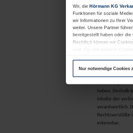
nach Umständen z
Wir, die
Hörmann KG Verkau
Funktionen für soziale Medie
wir Informationen zu Ihrer 
Verpflichtungen
weiter. Unsere Partner führe
allgemeinen Gese
bereitgestellt haben oder di
dem Zeitpunkt d
Rechtlich können wir Cookies
entsprechenden 
sind. Für alle anderen Cookie
Erläuterung auf der Seite
Dat
Haftung 
Nur notwendige Cookies 
Unser Angebot en
haben. Deshalb k
Inhalte der verli
verantwortlich. 
Rechtsverstöße ü
erkennbar.