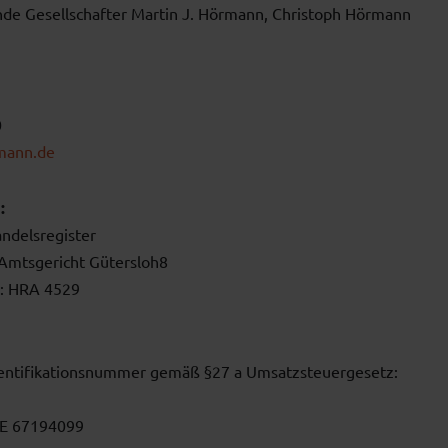
nde Gesellschafter Martin J. Hörmann, Christoph Hörmann
0
ann.de
:
ndelsregister
 Amtsgericht Gütersloh8
: HRA 4529
entifikationsnummer gemäß §27 a Umsatzsteuergesetz:
DE 67194099