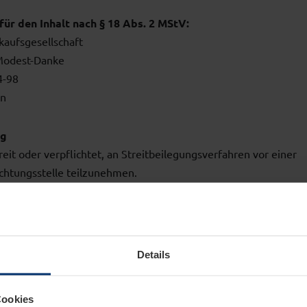
für den Inhalt nach § 18 Abs. 2 MStV:
aufsgesellschaft
 Modest-Danke
4-98
en
ng
reit oder verpflichtet, an Streitbeilegungsverfahren vor einer
chtungsstelle teilzunehmen.
für Inhalte
Details
ter sind wir gemäß § 7 Abs.1 DDG für eigene Inhalte auf diese
tzen verantwortlich. Nach §§ 8 bis 10 DDG sind wir als Dienst
Cookies
et, übermittelte oder gespeicherte fremde Informationen zu ü