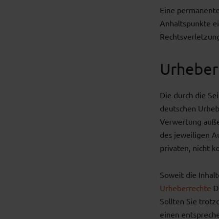
Eine permanente 
Anhaltspunkte e
Rechtsverletzun
Urheber
Die durch die Se
deutschen Urhebe
Verwertung auße
des jeweiligen A
privaten, nicht 
Soweit die Inhal
Urheberrechte
Dr
Sollten Sie trot
einen entsprech