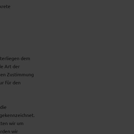
krete
nterliegen dem
de Art der
chen Zustimmung
ur für den
 die
 gekennzeichnet.
tten wir um
rden wir