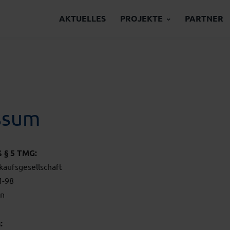
AKTUELLES
PROJEKTE
PARTNER
ssum
 § 5 TMG:
aufsgesellschaft
4-98
en
: