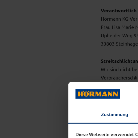
Verantwortlich 
Hörmann KG Verk
Frau Lisa Marie
Upheider Weg 9
33803 Steinhag
Streitschlichtu
Wir sind nicht be
Verbraucherschli
Haftung 
Zustimmung
Als Diensteanbie
allgemeinen Gese
Diese Webseite verwendet 
nicht verpflicht