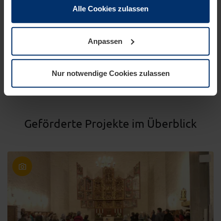
haben.
Alle Cookies zulassen
Rechtlich können wir Cookies auf Ihrem Gerät speichern,
wenn diese für den Betrieb dieser Seite unbedingt
Anpassen
notwendig sind. Für alle anderen Cookie-Typen benötigen
wir Ihre Erlaubnis. Ihre Einwilligung können Sie jederzeit
in der Cookie-Erläuterung auf der Seite
Nur notwendige Cookies zulassen
Datenschutzerklärung
unserer Website ändern oder
widerrufen.
Geförderte Projekte im Überblick