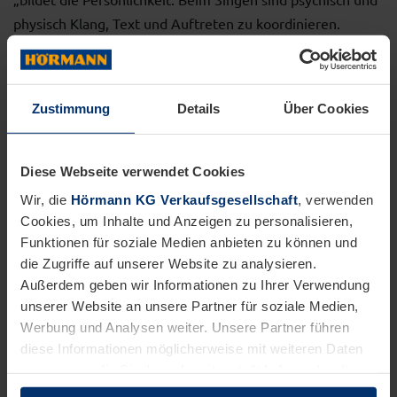
physisch Klang, Text und Auftreten zu koordinieren.
Singen trainiert außerdem unsere Konzentration und
Fitness. Die Stimme ist unser erstes Instrument, das wir
immer bei uns haben. Viele Projekte des Klang!Festivals
Zustimmung
Details
Über Cookies
gehen deshalb von der Stimme aus.“
Der Verein war zunächst Initiator, Organisator und
Diese Webseite verwendet Cookies
Veranstalter des großen Klang!Festivals 2016 und findet
Wir, die
Hörmann KG Verkaufsgesellschaft
, verwenden
seitdem alle zwei Jahre eine Fortsetzung. Vorläufer des
Cookies, um Inhalte und Anzeigen zu personalisieren,
Vereins sind der Musikalische Adventskalender in
Funktionen für soziale Medien anbieten zu können und
Bielefeld sowie das Sing!Fest 2015 in der Bielefelder
die Zugriffe auf unserer Website zu analysieren.
Außerdem geben wir Informationen zu Ihrer Verwendung
Oetker Halle.
unserer Website an unsere Partner für soziale Medien,
Werbung und Analysen weiter. Unsere Partner führen
Mehr Informationen finden Sie auf
www.klangfestival-
diese Informationen möglicherweise mit weiteren Daten
bielefeld.de
.
zusammen, die Sie ihnen bereitgestellt haben oder die
sie im Rahmen Ihrer Nutzung der Dienste gesammelt