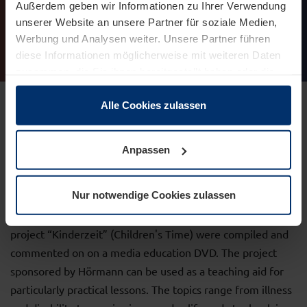
Außerdem geben wir Informationen zu Ihrer Verwendung
unserer Website an unsere Partner für soziale Medien,
Werbung und Analysen weiter. Unsere Partner führen
diese Informationen möglicherweise mit weiteren Daten
zusammen, die Sie ihnen bereitgestellt haben oder die
sie im Rahmen Ihrer Nutzung der Dienste gesammelt
haben.
Alle Cookies zulassen
Rechtlich können wir Cookies auf Ihrem Gerät speichern,
wenn diese für den Betrieb dieser Seite unbedingt
Anpassen
notwendig sind. Für alle anderen Cookie-Typen benötigen
wir Ihre Erlaubnis. Ihre Einwilligung können Sie jederzeit
in der Cookie-Erläuterung auf der Seite
Nur notwendige Cookies zulassen
Datenschutzerklärung
unserer Website ändern oder
The eleven short films produced as part of the WDR
widerrufen.
project “Kinderzeit” (Children's Time) were compiled and
commented on on a media education DVD. The project
sponsored by Hörmann can be used as a teaching aid for
particularly practical lessons. The topics range from illness