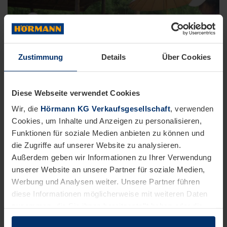
Zustimmung
Details
Über Cookies
Diese Webseite verwendet Cookies
HABITATS
Support for professional education
Wir, die
Hörmann KG Verkaufsgesellschaft
, verwenden
Cookies, um Inhalte und Anzeigen zu personalisieren,
and training in Myanmar
Funktionen für soziale Medien anbieten zu können und
die Zugriffe auf unserer Website zu analysieren.
Außerdem geben wir Informationen zu Ihrer Verwendung
unserer Website an unsere Partner für soziale Medien,
Werbung und Analysen weiter. Unsere Partner führen
diese Informationen möglicherweise mit weiteren Daten
zusammen, die Sie ihnen bereitgestellt haben oder die
sie im Rahmen Ihrer Nutzung der Dienste gesammelt