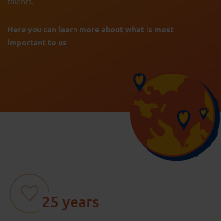
talents.
Here you can learn more about what is most
important to us
25 years