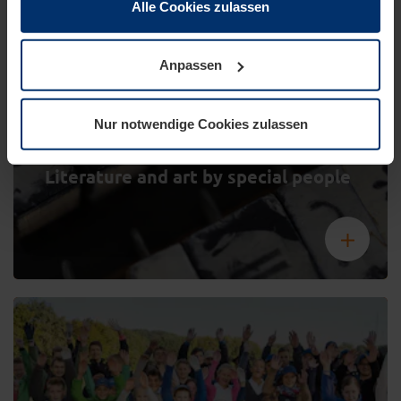
haben.
Alle Cookies zulassen
Rechtlich können wir Cookies auf Ihrem Gerät speichern,
wenn diese für den Betrieb dieser Seite unbedingt
Anpassen
notwendig sind. Für alle anderen Cookie-Typen benötigen
wir Ihre Erlaubnis. Ihre Einwilligung können Sie jederzeit
in der Cookie-Erläuterung auf der Seite
Nur notwendige Cookies zulassen
HAVING A SAY
Datenschutzerklärung
unserer Website ändern oder
Die Wortfinder (The Word Finders) –
widerrufen.
Literature and art by special people