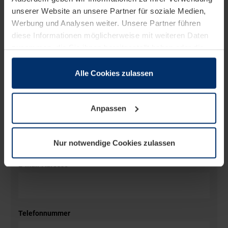
unserer Website an unsere Partner für soziale Medien,
Stadt
Werbung und Analysen weiter. Unsere Partner führen
diese Informationen möglicherweise mit weiteren Daten
zusammen, die Sie ihnen bereitgestellt haben oder die
sie im Rahmen Ihrer Nutzung der Dienste gesammelt
Vorname
*
haben.
Alle Cookies zulassen
Rechtlich können wir Cookies auf Ihrem Gerät speichern,
wenn diese für den Betrieb dieser Seite unbedingt
Anpassen
notwendig sind. Für alle anderen Cookie-Typen benötigen
Nachname
*
wir Ihre Erlaubnis. Ihre Einwilligung können Sie jederzeit
in der Cookie-Erläuterung auf der Seite
Nur notwendige Cookies zulassen
Datenschutzerklärung
unserer Website ändern oder
widerrufen.
E-Mail-Adresse
*
Telefonnummer