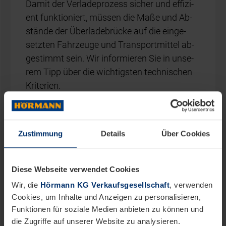
Da­mit der Ver­la­de­pro­zess si­cher und ef­fi­zi­
ent funk­tio­niert, müs­sen die Maße und Ab­
stän­de der Über­la­de­brü­cke auf die ein­ge­
setz­ten Fahr­zeu­ge und Trans­port­mit­tel ab­
ge­stimmt sein. Wir in­for­mie­ren Sie in un­se­
rem Tipp über die wich­tigs­ten tech­ni­schen
Kri­te­ri­en.
Zustimmung
Details
Über Cookies
Diese Webseite verwendet Cookies
Wir, die
Hörmann KG Verkaufsgesellschaft
, verwenden
Cookies, um Inhalte und Anzeigen zu personalisieren,
Funktionen für soziale Medien anbieten zu können und
die Zugriffe auf unserer Website zu analysieren.