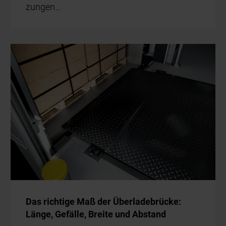
zun­gen…
Das rich­ti­ge Maß der Über­la­de­brü­cke:
Län­ge, Ge­fäl­le, Brei­te und Ab­stand