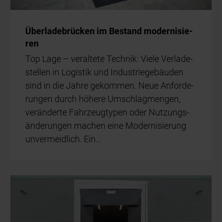
Über­la­de­brü­cken im Be­stand mo­der­ni­sie­
ren
Top Lage – ver­al­te­te Tech­nik: Vie­le Ver­la­de­
stel­len in Lo­gis­tik und In­dus­trie­ge­bäu­den
sind in die Jah­re ge­kom­men. Neue An­for­de­
run­gen durch hö­he­re Um­schlag­men­gen,
ver­än­der­te Fahr­zeug­ty­pen oder Nut­zungs­
än­de­run­gen ma­chen eine Mo­der­ni­sie­rung
un­ver­meid­lich. Ein…