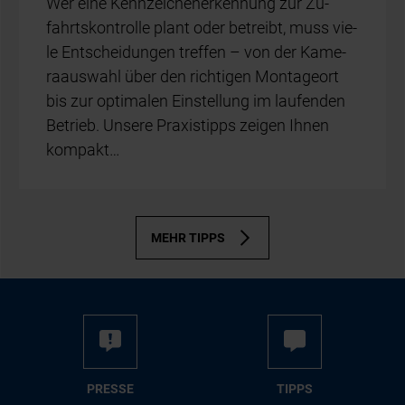
Wer eine Kenn­zei­chen­er­ken­nung zur Zu­
fahrts­kon­trol­le plant oder be­treibt, muss vie­
le Ent­schei­dun­gen tref­fen – von der Ka­me­
ra­aus­wahl über den rich­ti­gen Mon­ta­ge­ort
bis zur op­ti­ma­len Ein­stel­lung im lau­fen­den
Be­trieb. Un­se­re Pra­xis­tipps zei­gen Ih­nen
kom­pakt…
MEHR TIPPS
PRES­SE
TIPPS