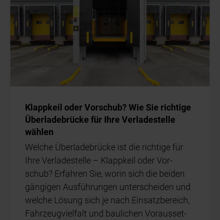
Klapp­keil oder Vor­schub? Wie Sie rich­ti­ge
Über­la­de­brü­cke für Ihre Ver­la­de­stel­le
wäh­len
Wel­che Über­la­de­brü­cke ist die rich­ti­ge für
Ihre Ver­la­de­stel­le – Klapp­keil oder Vor­
schub? Er­fah­ren Sie, wor­in sich die bei­den
gän­gi­gen Aus­füh­run­gen un­ter­schei­den und
wel­che Lö­sung sich je nach Ein­satz­be­reich,
Fahr­zeug­viel­falt und bau­li­chen Vor­aus­set­