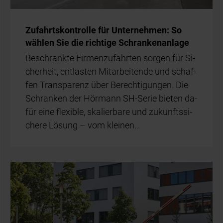
Zu­fahrts­kon­trol­le für Un­ter­neh­men: So
wäh­len Sie die rich­ti­ge Schran­ken­an­la­ge
Be­schrank­te Fir­men­zu­fahr­ten sor­gen für Si­
cher­heit, ent­las­ten Mit­ar­bei­ten­de und schaf­
fen Trans­pa­renz über Be­rech­ti­gun­gen. Die
Schran­ken der Hör­mann SH-Se­rie bie­ten da­
für eine fle­xi­ble, ska­lier­ba­re und zu­kunfts­si­
che­re Lö­sung – vom klei­nen…