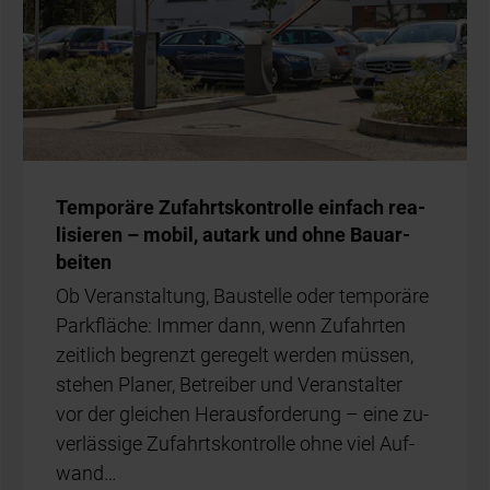
Tem­po­rä­re Zu­fahrts­kon­trol­le ein­fach rea­
li­sie­ren – mo­bil, aut­ark und ohne Bau­ar­
bei­ten
Ob Ver­an­stal­tung, Bau­stel­le oder tem­po­rä­re
Park­flä­che: Im­mer dann, wenn Zu­fahr­ten
zeit­lich be­grenzt ge­re­gelt wer­den müs­sen,
ste­hen Pla­ner, Be­trei­ber und Ver­an­stal­ter
vor der glei­chen Her­aus­for­de­rung – eine zu­
ver­läs­si­ge Zu­fahrts­kon­trol­le ohne viel Auf­
wand…