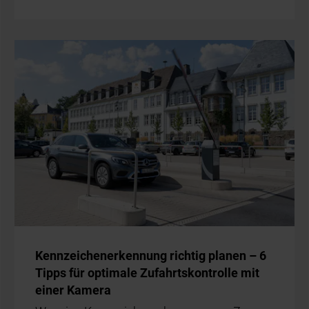
Kenn­zei­chen­er­ken­nung rich­tig pla­nen – 6
Tipps für op­ti­ma­le Zu­fahrts­kon­trol­le mit
ei­ner Ka­me­ra