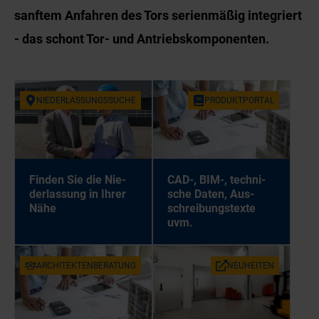
sanftem Anfahren des Tors serienmäßig integriert
- das schont Tor- und Antriebskomponenten.
NIE­DER­LAS­SUNGS­SU­CHE
PRO­DUKT­POR­TAL
Fin­den Sie die Nie­
CAD-, BIM-, tech­ni­
der­las­sung in Ih­rer
sche Da­ten, Aus­
Nähe
schrei­bungs­tex­te
uvm.
AR­CHI­TEK­TEN­BE­RA­TUNG
NEU­HEI­TEN