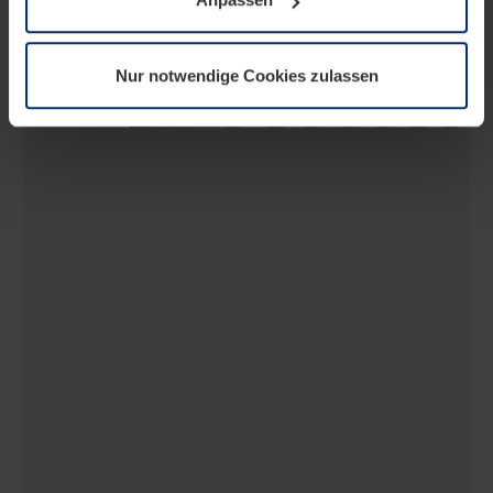
notwendig sind. Für alle anderen Cookie-Typen benötigen
wir Ihre Erlaubnis. Ihre Einwilligung können Sie jederzeit
in der Cookie-Erläuterung auf der Seite
Nur notwendige Cookies zulassen
Datenschutzerklärung
unserer Website ändern oder
widerrufen.