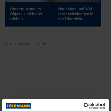
Un­ter­stüt­zung im
Neu­hei­ten und Wei­
Ob­jekt- und In­dus­
ter­ent­wick­lun­gen in
trie­bau
der Über­sicht
ZURÜCK ZU
INDUSTRIETORE