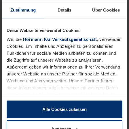
Zustimmung
Details
Über Cookies
Diese Webseite verwendet Cookies
Gute Gründe für
Hörmann
Wir, die
Hörmann KG Verkaufsgesellschaft
, verwenden
Hofschiebetore
Cookies, um Inhalte und Anzeigen zu personalisieren,
Die ideale Sicherung breiter Durchfahrten
Funktionen für soziale Medien anbieten zu können und
die Zugriffe auf unserer Website zu analysieren.
Außerdem geben wir Informationen zu Ihrer Verwendung
unserer Website an unsere Partner für soziale Medien,
Werbung und Analysen weiter. Unsere Partner führen
diese Informationen möglicherweise mit weiteren Daten
zusammen, die Sie ihnen bereitgestellt haben oder die
sie im Rahmen Ihrer Nutzung der Dienste gesammelt
haben.
Alle Cookies zulassen
Rechtlich können wir Cookies auf Ihrem Gerät speichern,
wenn diese für den Betrieb dieser Seite unbedingt
Anpassen