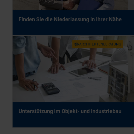
Fin­den Sie die Nie­der­las­sung in Ih­rer Nähe
AR­CHI­TEK­TEN­BE­RA­TUNG
Un­ter­stüt­zung im Ob­jekt- und In­dus­trie­bau