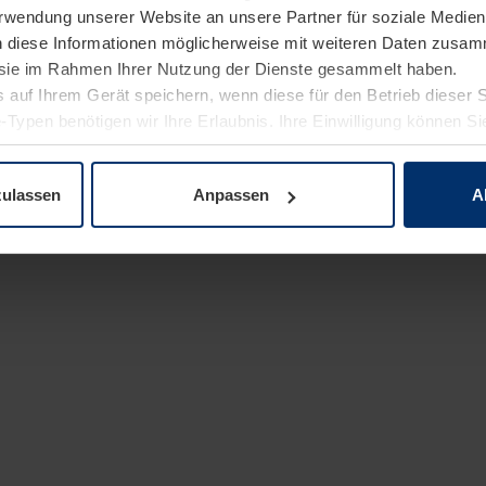
Verwendung unserer Website an unsere Partner für soziale Medi
n diese Informationen möglicherweise mit weiteren Daten zusam
e sie im Rahmen Ihrer Nutzung der Dienste gesammelt haben.
 auf Ihrem Gerät speichern, wenn diese für den Betrieb dieser 
-Typen benötigen wir Ihre Erlaubnis. Ihre Einwilligung können Sie
enschutzerklärung
unserer Website ändern oder widerrufen.
zulassen
Anpassen
A