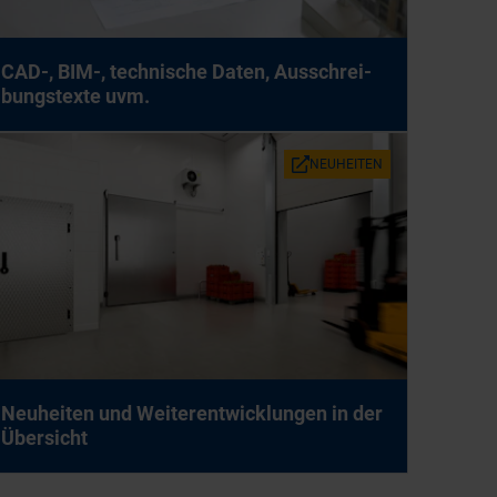
CAD-, BIM-, tech­ni­sche Da­ten, Aus­schrei­
bungs­tex­te uvm.
NEU­HEI­TEN
Neu­hei­ten und Wei­ter­ent­wick­lun­gen in der
Über­sicht