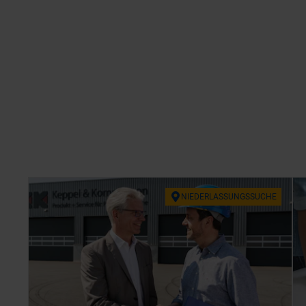
NIE­DER­LAS­SUNGS­SU­CHE