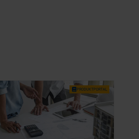
PRO­DUKT­POR­TAL