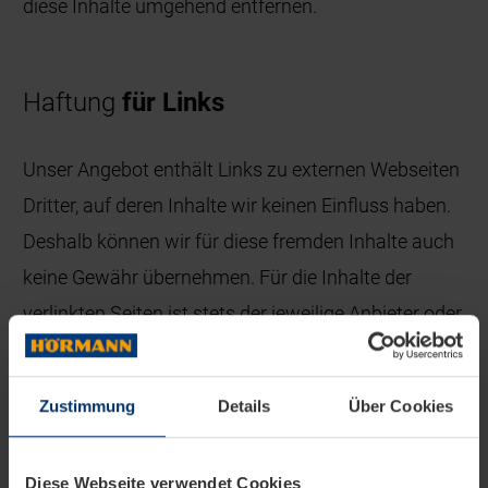
diese Inhalte umgehend entfernen.
Haftung
für Links
Unser Angebot enthält Links zu externen Webseiten
Dritter, auf deren Inhalte wir keinen Einfluss haben.
Deshalb können wir für diese fremden Inhalte auch
keine Gewähr übernehmen. Für die Inhalte der
verlinkten Seiten ist stets der jeweilige Anbieter oder
Betreiber der Seiten verantwortlich. Die verlinkten
Seiten wurden zum Zeitpunkt der Verlinkung auf
Zustimmung
Details
Über Cookies
mögliche Rechtsverstöße überprüft. Rechtswidrige
Inhalte waren zum Zeitpunkt der Verlinkung nicht
Diese Webseite verwendet Cookies