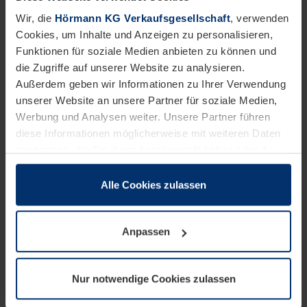
erkennbar.
Wir, die
Hörmann KG Verkaufsgesellschaft
, verwenden
Cookies, um Inhalte und Anzeigen zu personalisieren,
Eine permanente inhaltliche Kontrolle der verlinkten
Funktionen für soziale Medien anbieten zu können und
Seiten ist jedoch ohne konkrete Anhaltspunkte einer
die Zugriffe auf unserer Website zu analysieren.
Rechtsverletzung nicht zumutbar. Bei
Außerdem geben wir Informationen zu Ihrer Verwendung
unserer Website an unsere Partner für soziale Medien,
Bekanntwerden von Rechtsverletzungen werden wir
Werbung und Analysen weiter. Unsere Partner führen
derartige Links umgehend entfernen.
diese Informationen möglicherweise mit weiteren Daten
zusammen, die Sie ihnen bereitgestellt haben oder die
sie im Rahmen Ihrer Nutzung der Dienste gesammelt
haben.
Alle Cookies zulassen
Urheberrecht
Rechtlich können wir Cookies auf Ihrem Gerät speichern,
wenn diese für den Betrieb dieser Seite unbedingt
Die durch die Seitenbetreiber erstellten Inhalte und
Anpassen
notwendig sind. Für alle anderen Cookie-Typen benötigen
wir Ihre Erlaubnis. Ihre Einwilligung können Sie jederzeit
Werke auf diesen Seiten unterliegen dem deutschen
in der Cookie-Erläuterung auf der Seite
Urheberrecht. Die Vervielfältigung, Bearbeitung,
Nur notwendige Cookies zulassen
Datenschutzerklärung
unserer Website ändern oder
widerrufen.
Verbreitung und jede Art der Verwertung außerhalb