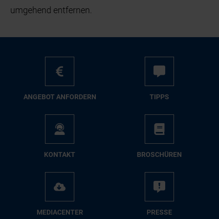
umgehend entfernen.
AN­GE­BOT AN­FOR­DERN
TIPPS
KON­TAKT
BRO­SCHÜ­REN
ME­DIA­CEN­TER
PRES­SE