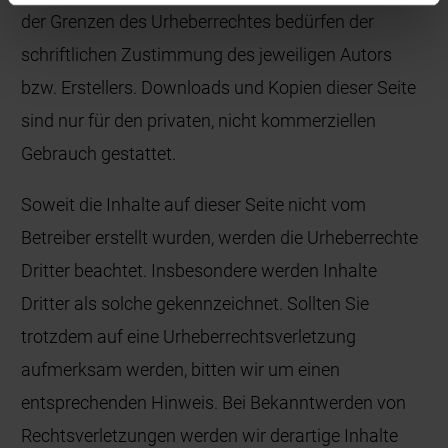
der Grenzen des Urheberrechtes bedürfen der
schriftlichen Zustimmung des jeweiligen Autors
bzw. Erstellers. Downloads und Kopien dieser Seite
sind nur für den privaten, nicht kommerziellen
Gebrauch gestattet.
Soweit die Inhalte auf dieser Seite nicht vom
Betreiber erstellt wurden, werden die Urheberrechte
Dritter beachtet. Insbesondere werden Inhalte
Dritter als solche gekennzeichnet. Sollten Sie
trotzdem auf eine Urheberrechtsverletzung
aufmerksam werden, bitten wir um einen
entsprechenden Hinweis. Bei Bekanntwerden von
Rechtsverletzungen werden wir derartige Inhalte