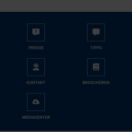
PRES­SE
TIPPS
KON­TAKT
BRO­SCHÜ­REN
ME­DIA­CEN­TER