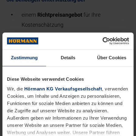
einem
Richtpreisangebot
für Ihre
Kostenschätzung
einem
Beratungstermin mit unserem
Außendienst
Zustimmung
Details
Über Cookies
der Suche nach
ausführenden Firmen
für die
Montage in Ihrer Nähe?
Diese Webseite verwendet Cookies
Wir, die
Hörmann KG Verkaufsgesellschaft
, verwenden
Cookies, um Inhalte und Anzeigen zu personalisieren,
Funktionen für soziale Medien anbieten zu können und
Geben Sie Ihre PLZ ein
die Zugriffe auf unserer Website zu analysieren.
Außerdem geben wir Informationen zu Ihrer Verwendung
unserer Website an unsere Partner für soziale Medien,
Werbung und Analysen weiter. Unsere Partner führen