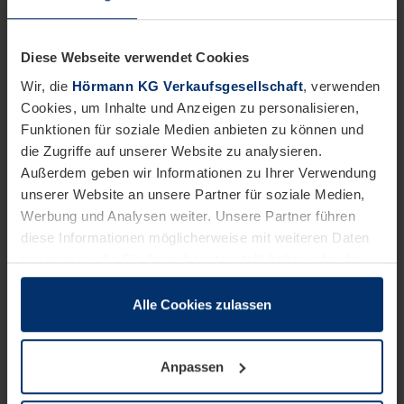
Diese Webseite verwendet Cookies
Wir, die
Hörmann KG Verkaufsgesellschaft
, verwenden
Cookies, um Inhalte und Anzeigen zu personalisieren,
Funktionen für soziale Medien anbieten zu können und
die Zugriffe auf unserer Website zu analysieren.
Außerdem geben wir Informationen zu Ihrer Verwendung
unserer Website an unsere Partner für soziale Medien,
Werbung und Analysen weiter. Unsere Partner führen
diese Informationen möglicherweise mit weiteren Daten
zusammen, die Sie ihnen bereitgestellt haben oder die
sie im Rahmen Ihrer Nutzung der Dienste gesammelt
haben.
Alle Cookies zulassen
Rechtlich können wir Cookies auf Ihrem Gerät speichern,
wenn diese für den Betrieb dieser Seite unbedingt
Anpassen
notwendig sind. Für alle anderen Cookie-Typen benötigen
wir Ihre Erlaubnis. Ihre Einwilligung können Sie jederzeit