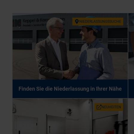
NIE­DER­LAS­SUNGS­SU­CHE
Fin­den Sie die Nie­der­las­sung in Ih­rer Nähe
NEU­HEI­TEN