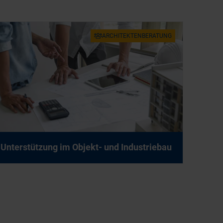
AR­CHI­TEK­TEN­BE­RA­TUNG
Un­ter­stüt­zung im Ob­jekt- und In­dus­trie­bau