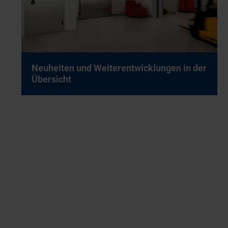
Neu­hei­ten und Wei­ter­ent­wick­lun­gen in der
Über­sicht