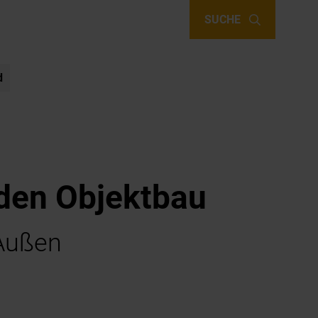
SUCHE
d
 den Objektbau
 Außen