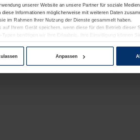
Verwendung unserer Website an unsere Partner für soziale Medi
n diese Informationen möglicherweise mit weiteren Daten zusam
e sie im Rahmen Ihrer Nutzung der Dienste gesammelt haben.
 auf Ihrem Gerät speichern, wenn diese für den Betrieb dieser 
-Typen benötigen wir Ihre Erlaubnis. Ihre Einwilligung können Sie
enschutzerklärung
unserer Website ändern oder widerrufen.
zulassen
Anpassen
A