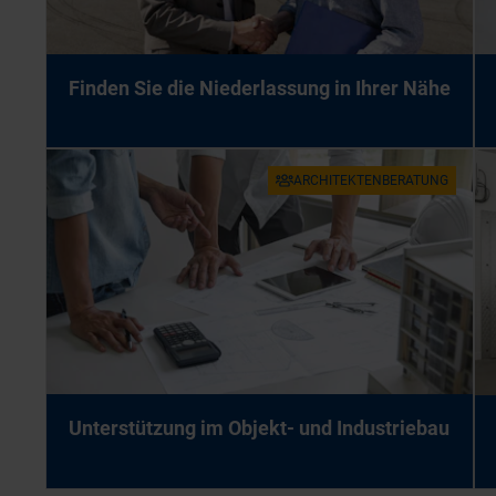
Fin­den Sie die Nie­der­las­sung in Ih­rer Nähe
AR­CHI­TEK­TEN­BE­RA­TUNG
Un­ter­stüt­zung im Ob­jekt- und In­dus­trie­bau