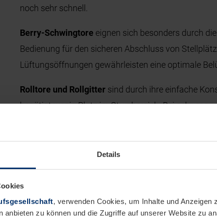
noch sehr schnell.
Berry-Schwingtore
eignen sich besonders durch die 
Bedienung für den sicheren Abschluss von Stellplät
Lüftungsöffnungen gewährleisten eine optimale Bel
Rolltore und Rollgitter
sind durch ihre einfache Kon
benötigt wenig Platz im Sturzbereich. Bei sehr eng
möglich.
Alle Tortypen bieten eine große Vielfalt an Motiven u
Details
Cookies
fsgesellschaft
, verwenden Cookies, um Inhalte und Anzeigen z
n anbieten zu können und die Zugriffe auf unserer Website zu 