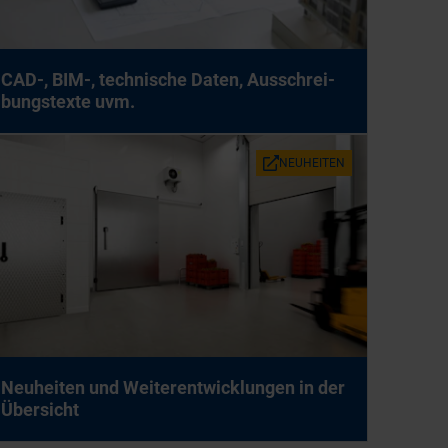
CAD-, BIM-, tech­ni­sche Da­ten, Aus­schrei­
bungs­tex­te uvm.
NEU­HEI­TEN
Neu­hei­ten und Wei­ter­ent­wick­lun­gen in der
Über­sicht