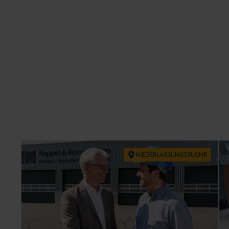
NIE­DER­LAS­SUNGS­SU­CHE