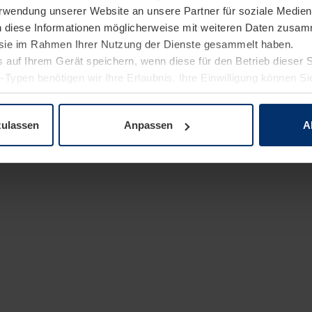
Verwendung unserer Website an unsere Partner für soziale Medi
n diese Informationen möglicherweise mit weiteren Daten zusam
e sie im Rahmen Ihrer Nutzung der Dienste gesammelt haben.
 auf Ihrem Gerät speichern, wenn diese für den Betrieb dieser 
-Typen benötigen wir Ihre Erlaubnis. Ihre Einwilligung können Sie
enschutzerklärung
unserer Website ändern oder widerrufen.
zulassen
Anpassen
A