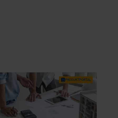
PRO­DUKT­POR­TAL