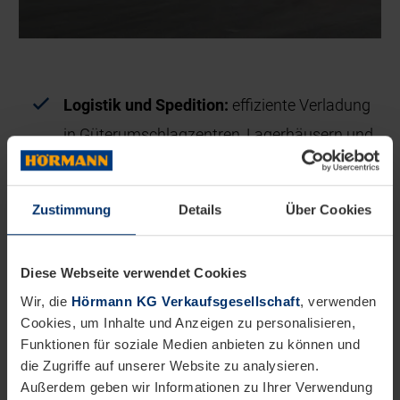
Logistik und Spedition:
effiziente Verladung
in Güterumschlagzentren, Lagerhäusern und
Frachtterminals – mit Fokus auf sichere
Arbeitsbedingungen, optimalen Warenfluss
Zustimmung
Details
Über Cookies
und reibungslose Lieferketten.
Einzelhandel und Großhandel:
hygienisches
Diese Webseite verwendet Cookies
und witterungsgeschütztes Verladen kleiner
Wir, die
Hörmann KG Verkaufsgesellschaft
, verwenden
und großer Warenmengen – inklusive
Cookies, um Inhalte und Anzeigen zu personalisieren,
Funktionen für soziale Medien anbieten zu können und
maßgeschneiderter Lösungen für die „letzte
die Zugriffe auf unserer Website zu analysieren.
Meile“.
Außerdem geben wir Informationen zu Ihrer Verwendung