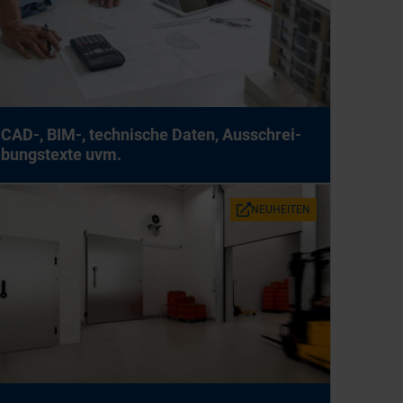
CAD-, BIM-, tech­ni­sche Da­ten, Aus­schrei­
bungs­tex­te uvm.
NEU­HEI­TEN