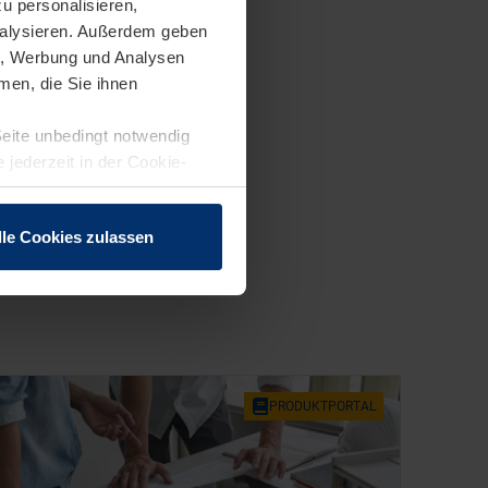
u personalisieren,
analysieren. Außerdem geben
en, Werbung und Analysen
men, die Sie ihnen
Seite unbedingt notwendig
 jederzeit in der Cookie-
lle Cookies zulassen
PRO­DUKT­POR­TAL