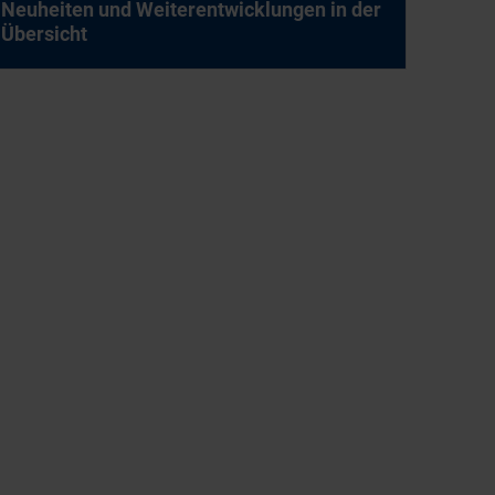
Neu­hei­ten und Wei­ter­ent­wick­lun­gen in der
Über­sicht