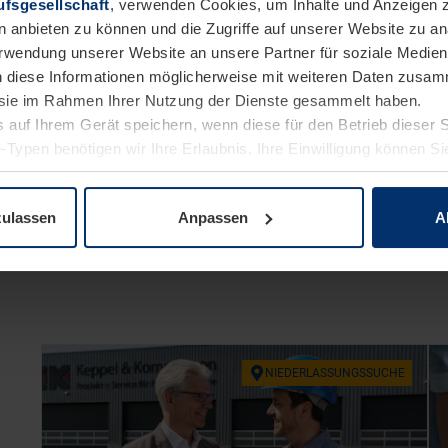
fsgesellschaft
, verwenden Cookies, um Inhalte und Anzeigen z
n anbieten zu können und die Zugriffe auf unserer Website zu 
Verwendung unserer Website an unsere Partner für soziale Medi
n diese Informationen möglicherweise mit weiteren Daten zusam
e sie im Rahmen Ihrer Nutzung der Dienste gesammelt haben.
 auf Ihrem Gerät speichern, wenn diese für den Betrieb dieser 
-Typen benötigen wir Ihre Erlaubnis. Ihre Einwilligung können Sie
enschutzerklärung
unserer Website ändern oder widerrufen.
zulassen
Anpassen
A
NIE­DER­LAS­SUNGS­SU­CHE