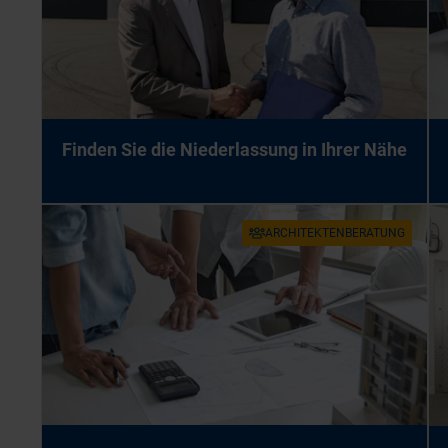
Fin­den Sie die Nie­der­las­sung in Ih­rer Nähe
AR­CHI­TEK­TEN­BE­RA­TUNG