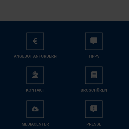
AN­GE­BOT AN­FOR­DERN
TIPPS
KON­TAKT
BRO­SCHÜ­REN
ME­DIA­CEN­TER
PRES­SE