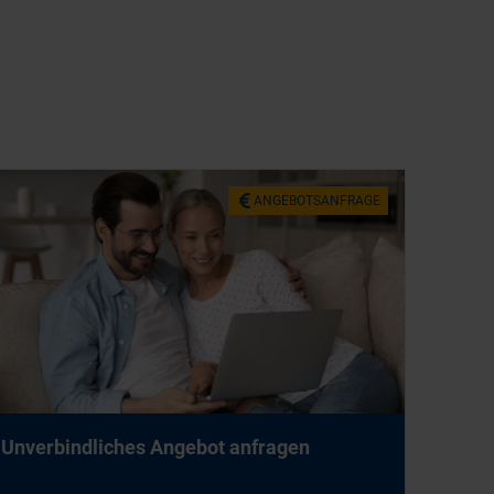
AN­GE­BOTS­AN­FRA­GE
Un­ver­bind­li­ches An­ge­bot an­fra­gen