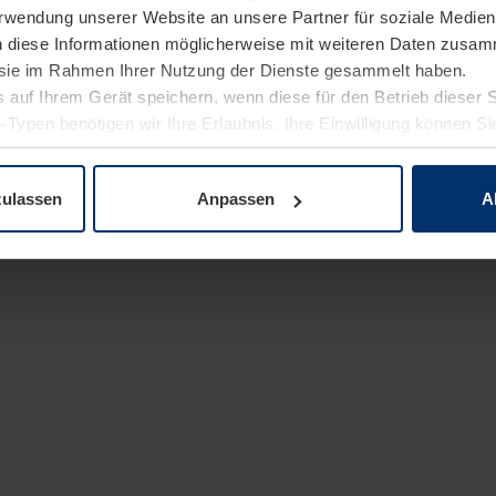
Verwendung unserer Website an unsere Partner für soziale Medi
n diese Informationen möglicherweise mit weiteren Daten zusam
e sie im Rahmen Ihrer Nutzung der Dienste gesammelt haben.
 auf Ihrem Gerät speichern, wenn diese für den Betrieb dieser 
-Typen benötigen wir Ihre Erlaubnis. Ihre Einwilligung können Sie
enschutzerklärung
unserer Website ändern oder widerrufen.
zulassen
Anpassen
A