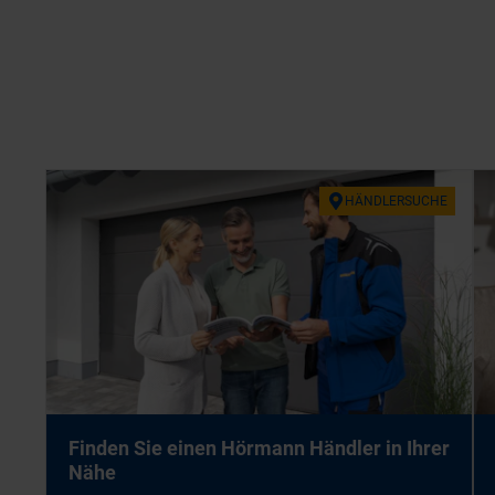
HÄND­LER­SU­CHE
Fin­den Sie ei­nen Hör­mann Händ­ler in Ih­rer
Nähe