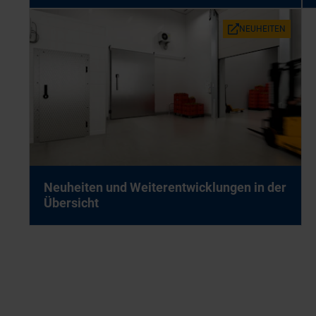
NEU­HEI­TEN
Neu­hei­ten und Wei­ter­ent­wick­lun­gen in der
Über­sicht