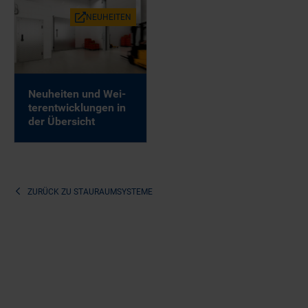
NEU­HEI­TEN
Neu­hei­ten und Wei­
ter­ent­wick­lun­gen in
der Über­sicht
ZURÜCK ZU
STAURAUMSYSTEME