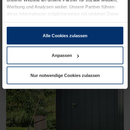
Werbung und Analysen weiter. Unsere Partner führen
diese Informationen möglicherweise mit weiteren Daten
zusammen, die Sie ihnen bereitgestellt haben oder die
sie im Rahmen Ihrer Nutzung der Dienste gesammelt
haben.
Alle Cookies zulassen
Rechtlich können wir Cookies auf Ihrem Gerät speichern,
wenn diese für den Betrieb dieser Seite unbedingt
Anpassen
notwendig sind. Für alle anderen Cookie-Typen benötigen
wir Ihre Erlaubnis. Ihre Einwilligung können Sie jederzeit
in der Cookie-Erläuterung auf der Seite
Nur notwendige Cookies zulassen
Datenschutzerklärung
unserer Website ändern oder
widerrufen.