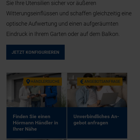
Sie Ihre Utensilien sicher vor äußeren
Witterungseinflüssen und schaffen gleichzeitig eine
optische Aufwertung und einen aufgeräumten
Eindruck in Ihrem Garten oder auf dem Balkon.
JETZT KONFIGURIEREN
HÄND­LER­SU­CHE
AN­GE­BOTS­AN­FRA­GE
Fin­den Sie ei­nen
Un­ver­bind­li­ches An­
Hör­mann Händ­ler in
ge­bot an­fra­gen
Ih­rer Nähe