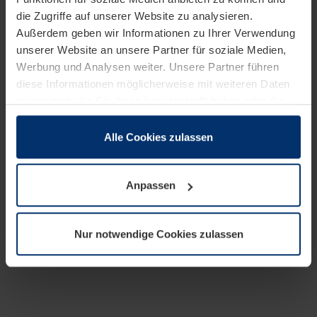
die Zugriffe auf unserer Website zu analysieren.
Außerdem geben wir Informationen zu Ihrer Verwendung
unserer Website an unsere Partner für soziale Medien,
Werbung und Analysen weiter. Unsere Partner führen
diese Informationen möglicherweise mit weiteren Daten
zusammen, die Sie ihnen bereitgestellt haben oder die
sie im Rahmen Ihrer Nutzung der Dienste gesammelt
haben.
Alle Cookies zulassen
Rechtlich können wir Cookies auf Ihrem Gerät speichern,
wenn diese für den Betrieb dieser Seite unbedingt
Anpassen
notwendig sind. Für alle anderen Cookie-Typen benötigen
wir Ihre Erlaubnis. Ihre Einwilligung können Sie jederzeit
in der Cookie-Erläuterung auf der Seite
Nur notwendige Cookies zulassen
Datenschutzerklärung
unserer Website ändern oder
widerrufen.