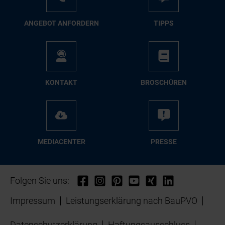
AN­GE­BOT AN­FOR­DERN
TIPPS
KON­TAKT
BRO­SCHÜ­REN
ME­DIA­CEN­TER
PRES­SE
Folgen Sie uns:
Impressum
Leistungserklärung nach BauPVO
Datenschutzerklärung
Haftungsausschluss