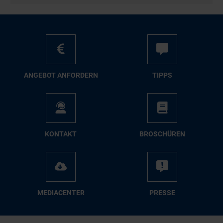
AN­GE­BOT AN­FOR­DERN
TIPPS
KON­TAKT
BRO­SCHÜ­REN
ME­DIA­CEN­TER
PRES­SE