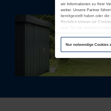
wir Informationen zu Ihrer 
weiter. Unsere Partner führe
bereitgestellt haben oder di
Rechtlich können wir Cookies
sind. Für alle anderen Cookie
Erläuterung auf der Seite
Dat
Nur notwendige Cookies 