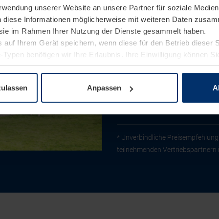
Verwendung unserer Website an unsere Partner für soziale Medi
n diese Informationen möglicherweise mit weiteren Daten zusam
e sie im Rahmen Ihrer Nutzung der Dienste gesammelt haben.
Gerätehäuser für Generatio
 auf Ihrem Gerät speichern, wenn diese für den Betrieb dieser 
einschließlich 31. Dezemb
-Typen benötigen wir Ihre Erlaubnis. Ihre Einwilligung können Sie
enschutzerklärung
unserer Website ändern oder widerrufen.
zulassen
Anpassen
A
Gerätehaus Angebote
1798 €*
ab
* Unverbindliche Preisempfehlung 
teilnehmenden Vertriebspartnern 