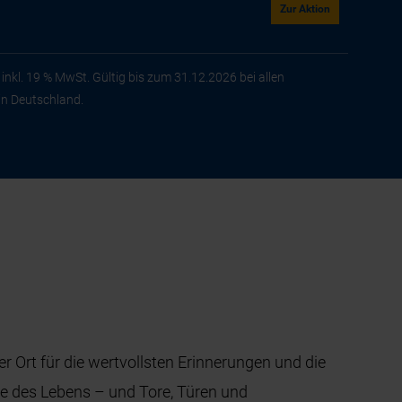
Zur Aktion
inkl. 19 % MwSt. Gültig bis zum 31.12.2026 bei allen
in Deutschland.
er Ort für die wertvollsten Erinnerungen und die
 des Lebens – und Tore, Türen und