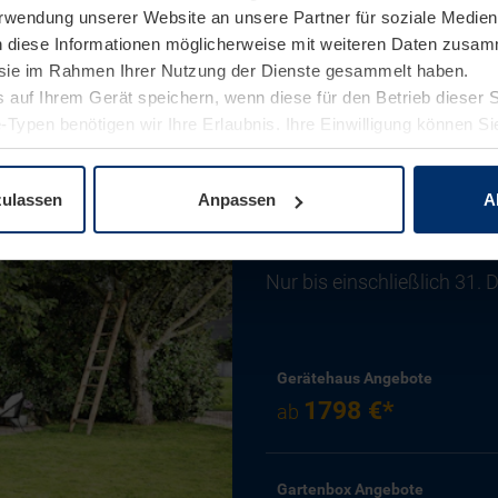
Verwendung unserer Website an unsere Partner für soziale Medi
n diese Informationen möglicherweise mit weiteren Daten zusam
e sie im Rahmen Ihrer Nutzung der Dienste gesammelt haben.
 auf Ihrem Gerät speichern, wenn diese für den Betrieb dieser 
-Typen benötigen wir Ihre Erlaubnis. Ihre Einwilligung können Sie
ysteme zu Aktionspreisen
enschutzerklärung
unserer Website ändern oder widerrufen.
zulassen
Anpassen
A
Stauraumsysteme für Gener
Nur bis einschließlich 31.
Gerätehaus Angebote
1798 €*
ab
Gartenbox Angebote