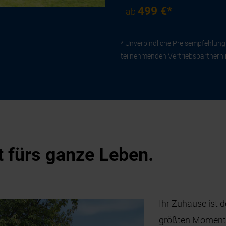
499 €*
ab
* Unverbindliche Preisempfehlung 
teilnehmenden Vertriebspartnern 
t fürs ganze Leben.
Ihr Zuhause ist d
größten Momente