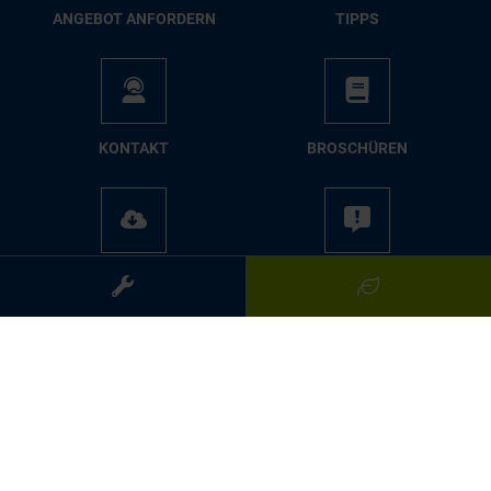
AN­GE­BOT AN­FOR­DERN
TIPPS
KON­TAKT
BRO­SCHÜ­REN
ME­DIA­CEN­TER
PRES­SE
Folgen Sie uns:
Impressum
Leistungserklärung nach BauPVO
Datenschutzerklärung
Haftungsausschluss