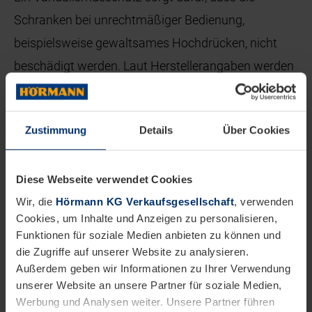
Schranken bei unrechtmäßiger Bedienung,
beispielsweise gewaltsames Hochdrücken, nicht
beschädigt werden. Laut Herstellerangaben werden
alle Komponenten vor der Auslieferung im Werk
aufgebaut und getestet. Das verkürzt die Montage-
Zustimmung
Details
Über Cookies
und Inbetriebnahmezeit und sorgt für sofortige
Funktionssicherheit.
Diese Webseite verwendet Cookies
Für Dauerparksysteme bietet Hörmann neben den
Wir, die
Hörmann KG Verkaufsgesellschaft
, verwenden
Schrankenanlagen auch Ein- und Ausfahrstationen
Cookies, um Inhalte und Anzeigen zu personalisieren,
Funktionen für soziale Medien anbieten zu können und
sowie die dazugehörigen Kassenautomaten an.
die Zugriffe auf unserer Website zu analysieren.
Außerdem geben wir Informationen zu Ihrer Verwendung
Die Verwaltung kann über ein
unserer Website an unsere Partner für soziale Medien,
Ausweismanagementsystem erfolgen, das per LAN
Werbung und Analysen weiter. Unsere Partner führen