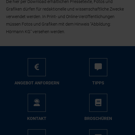
Die hier per Download erhältlichen Pressetexte, Fotos und
Grafiken dürfen für redaktionelle und wissenschaftliche Zwecke
verwendet werden. In Print- und Online-Veröffentlichungen
müssen Fotos und Grafiken mit dem Hinweis "Abbildung:
Hörmann KG" versehen werden.
AN­GE­BOT AN­FOR­DERN
TIPPS
KON­TAKT
BRO­SCHÜ­REN