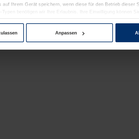
 auf Ihrem Gerät speichern, wenn diese für den Betrieb dieser 
-Typen benötigen wir Ihre Erlaubnis. Ihre Einwilligung können Sie
enschutzerklärung
unserer Website ändern oder widerrufen.
zulassen
Anpassen
A
fiken dürfen für redaktionelle und wissenschaftliche Zwecke verwendet w
hen werden.