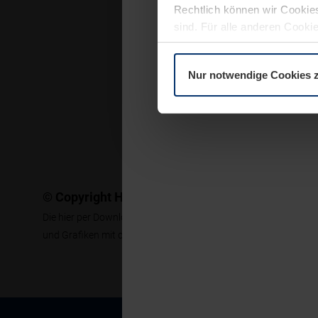
Rechtlich können wir Cookies
sind. Für alle anderen Cookie
Erläuterung auf der Seite
Dat
Nur notwendige Cookies 
© Copyright Hinweis
Die hier per Download erhältlichen Pressetexte, Fotos und Gra
und Grafiken mit dem Hinweis "Abbildung: Hörmann KG" verse