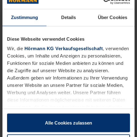
Neben der Basissteuerung DAPC bietet Hörmann
die Steuerung MWBC, die das Kombinieren von DAP
Zustimmung
Details
Über Cookies
mit dem Radkeil WSPG ermöglicht. Radkeile
verhindern, dass der LKW während des
Diese Webseite verwendet Cookies
Verladevorgangs die sichere Andockposition
Wir, die
Hörmann KG Verkaufsgesellschaft
, verwenden
verlässt, zum Beispiel durch das Bremsen des
Cookies, um Inhalte und Anzeigen zu personalisieren,
Funktionen für soziale Medien anbieten zu können und
Gabelstaplers beim Rein- und Rausfahren. Der
die Zugriffe auf unserer Website zu analysieren.
Radkeil WSPG verfügt zusätzlich über Sensoren, die
Außerdem geben wir Informationen zu Ihrer Verwendung
bei Reifen-Kontakt und richtiger Lage die
unserer Website an unsere Partner für soziale Medien,
Werbung und Analysen weiter. Unsere Partner führen
Torsteuerung freigeben.
diese Informationen möglicherweise mit weiteren Daten
zusammen, die Sie ihnen bereitgestellt haben oder die
Außerdem kann das Andockunterstützungssystem
sie im Rahmen Ihrer Nutzung der Dienste gesammelt
DAP mit der aufblasbaren Torabdichtung DAS-3
haben.
Alle Cookies zulassen
Rechtlich können wir Cookies auf Ihrem Gerät speichern,
verbunden werden. Diese kann beim Be- und
wenn diese für den Betrieb dieser Seite unbedingt