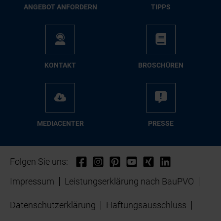
AN­GE­BOT AN­FOR­DERN
TIPPS
KON­TAKT
BRO­SCHÜ­REN
ME­DIA­CEN­TER
PRES­SE
Folgen Sie uns:
Impressum
Leistungserklärung nach BauPVO
Datenschutzerklärung
Haftungsausschluss