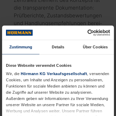
Zentrales Element des Konzepts ist
die transparente Dokumentation:
Prüfberichte, Zustandsbewertungen
und Handlungsempfehlungen be­rei­
t­et Hörmann individuell auf. Unsere
Kunden erhalten eine klare Ein­
schätz­ung – inklusive Foto- und
Zustimmung
Details
Über Cookies
Video­doku­mentation – und können
jederzeit nachvollziehen, warum wir
Diese Webseite verwendet Cookies
welche Maßnahmen empfehlen“,
Wir, die
Hörmann KG Verkaufsgesellschaft
, verwenden
betont Kanwischer. Damit trage der
Cookies, um Inhalte und Anzeigen zu personalisieren,
Hörmann Service nachweislich zur
Funktionen für soziale Medien anbieten zu können und
die Zugriffe auf unserer Website zu analysieren.
Senkung der Total Costs of
Außerdem geben wir Informationen zu Ihrer Verwendung
Ownership (TCO) bei. Und wie steht
unserer Website an unsere Partner für soziale Medien,
es mit der Einhaltung gesetzlicher
Werbung und Analysen weiter. Unsere Partner führen