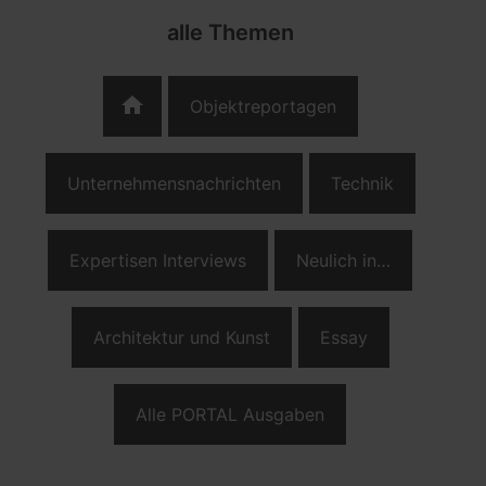
alle Themen
home
Objektreportagen
Unternehmensnachrichten
Technik
Expertisen Interviews
Neulich in…
Architektur und Kunst
Essay
Alle PORTAL Ausgaben