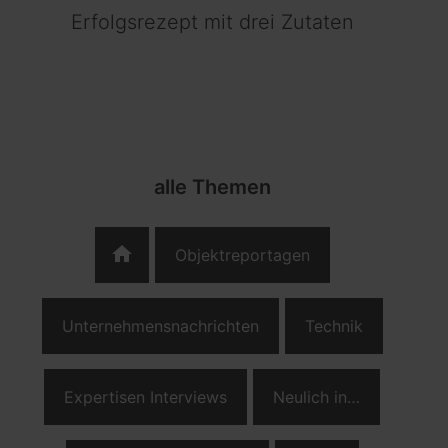
Erfolgsrezept mit drei Zutaten
alle Themen
home
Objektreportagen
Unternehmensnachrichten
Technik
Expertisen Interviews
Neulich in…