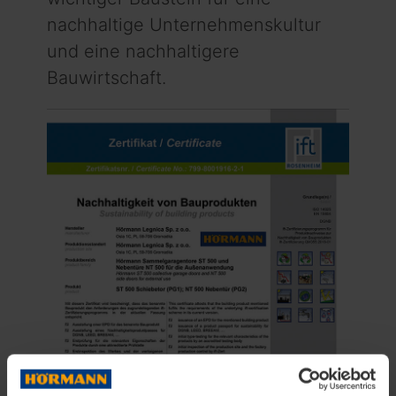
nachhaltige Unternehmenskultur
und eine nachhaltigere
Bauwirtschaft.