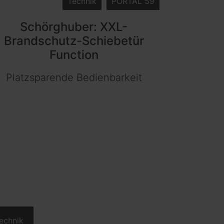
Technik
PORTAL 59
Schörghuber: XXL-
Brandschutz-Schiebetür
Function
Platzsparende Bedienbarkeit
echnik