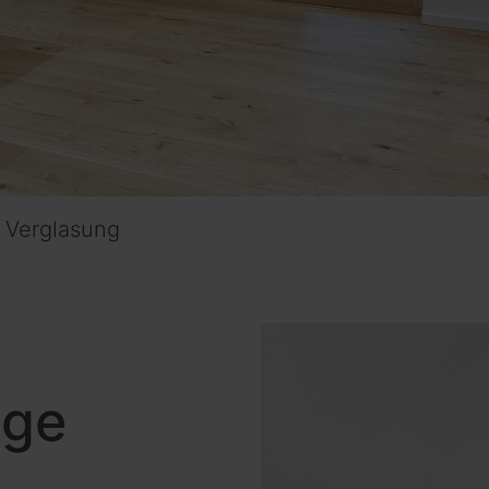
 Verglasung
:
ige