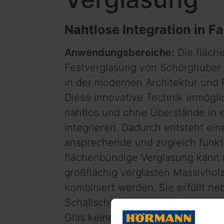
Nahtlose Integration in F
Anwendungsbereiche:
Die fläch
Festverglasung von Schörg­huber
in der modernen Architektur und 
Diese innovative Technik ermögli
nahtlos und ohne Überstände in e
integrieren. Dadurch entsteht ein
ansprechende und zugleich funkt
flächenbündige Verglasung kann m
großflächig verglasten Massivho
kombiniert werden. Sie erfüllt n
Schallschutz bis Rw = 42 dB. D
Glas keine Überstände bestehen, 