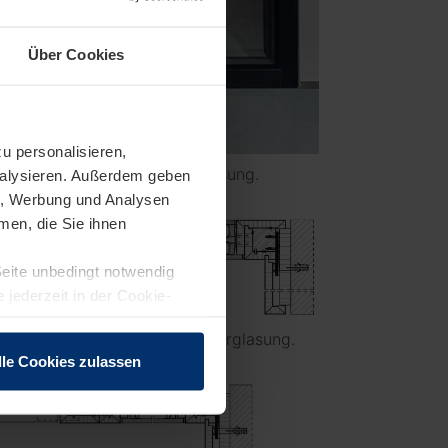
Über Cookies
u personalisieren,
h: flächenbündige Festverglasung.
analysieren. Außerdem geben
en, Werbung und Analysen
men, die Sie ihnen
Seite unbedingt notwendig
 jederzeit in der Cookie-
ttelteil und flächenbündiger Verglasung.
lle Cookies zulassen