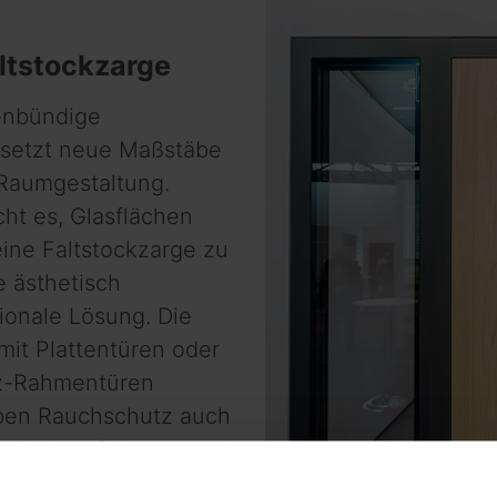
altstockzarge
enbündige
 setzt neue Maßstäbe
Raum­gestaltung.
cht es, Glasflächen
ine Faltstockzarge zu
e ästhetisch
ionale Lösung. Die
it Plattentüren oder
lz-Rahmentüren
eben Rauchschutz auch
a zwischen Rahmen und
ist die Reinigung