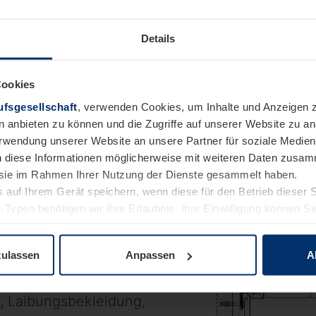
altungsgebäuden,
Details
: Überall dort, wo
durchlässigen Lösung
Cookies
e flächenbündige
fsgesellschaft
, verwenden Cookies, um Inhalte und Anzeigen z
Besonders ästhetisc
n anbieten zu können und die Zugriffe auf unserer Website zu 
Verwendung unserer Website an unsere Partner für soziale Medi
rglasung
Ausführung:
n diese Informationen möglicherweise mit weiteren Daten zusam
rwerk, Beton,
e sie im Rahmen Ihrer Nutzung der Dienste gesammelt haben.
 auf Ihrem Gerät speichern, wenn diese für den Betrieb dieser 
tionen:
Rauchschutz,
-Typen benötigen wir Ihre Erlaubnis. Ihre Einwilligung können Sie
 dB
Stockbreiten:
ab
enschutzerklärung
unserer Website ändern oder widerrufen.
te x Höhe):
1500 mm
Horizontalschnitt mit Mi
zulassen
Anpassen
A
erdeckt liegende
ng
Kombi­nierbar mit:
, Laibungsbekleidung,