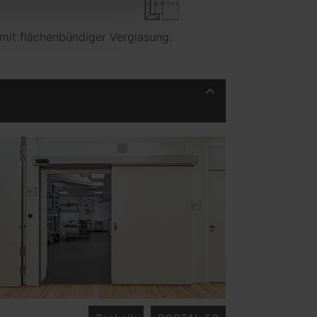
 mit flächenbündiger Verglasung.
keyboard_arrow_up