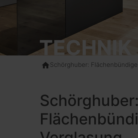
TECHNIK
home
Schörghuber: Flächenbündige
Schörghuber
Flächenbünd
Verglasung