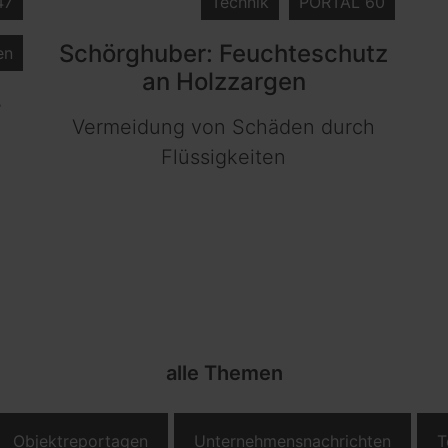
47
Technik
PORTAL 60
Schörghuber: Feuchteschutz
en
an Holzzargen
-
Vermeidung von Schäden durch
Flüssigkeiten
alle Themen
Objektreportagen
Unternehmensnachrichten
T