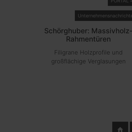
PORTAL 
Unternehmensnachricht
Schörghuber: Massivholz
Rahmentüren
Filigrane Holzprofile und
großflächige Verglasungen
home