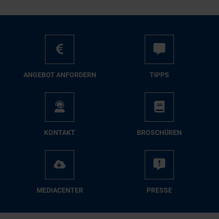
AN­GE­BOT AN­FOR­DERN
TIPPS
KON­TAKT
BRO­SCHÜ­REN
ME­DIA­CEN­TER
PRES­SE