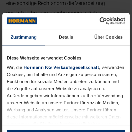
eine sonstige Rechtsnorm die Verarbeitung
gestattet. Ihre personenbezogenen Daten
verbleiben bei uns, bis Sie uns zur Löschung
auffordern, Ihre Einwilligung zur Speicherung
Zustimmung
Details
Über Cookies
widerrufen oder der Zweck für die
Datenspeicherung entfällt (z.B. nach
Diese Webseite verwendet Cookies
abgeschlossener Bearbeitung Ihres Anliegens).
Wir, die
Hörmann KG Verkaufsgesellschaft
, verwenden
Zwingende gesetzliche Bestimmungen –
Cookies, um Inhalte und Anzeigen zu personalisieren,
insbesondere steuer- und handelsrechtliche
Funktionen für soziale Medien anbieten zu können und
die Zugriffe auf unserer Website zu analysieren.
Aufbewahrungsfristen – bleiben unberührt. Sie
Außerdem geben wir Informationen zu Ihrer Verwendung
haben jederzeit das Recht, unentgeltlich Auskunft
unserer Website an unsere Partner für soziale Medien,
über Herkunft, Empfänger und Zweck Ihrer
Werbung und Analysen weiter. Unsere Partner führen
diese Informationen möglicherweise mit weiteren Daten
gespeicherten personenbezogenen Daten zu
zusammen, die Sie ihnen bereitgestellt haben oder die
erhalten. Ihnen steht außerdem ein Recht auf
sie im Rahmen Ihrer Nutzung der Dienste gesammelt