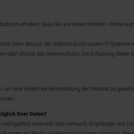
durch erhoben, dass Sie uns diese mitteilen. Hierbei kann
sch beim Besuch der Website durch unsere IT-Systeme erf
em oder Uhrzeit des Seitenaufrufs). Die Erfassung dieser 
?
n, um eine fehlerfreie Bereitstellung der Website zu gewä
werden.
üglich Ihrer Daten?
t, unentgeltlich Auskunft über Herkunft, Empfänger und 
außerdem ein Recht, die Berichtigung oder Löschung diese