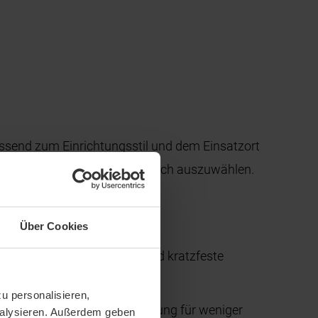
Passend zum Einrichtungsstil und dem Einsatzort
gen Ihre Ganzglastür nach Wunsch auszuwählen.
 und Weise bearbeitet:
Über Cookies
e besonders pflegeleichte und kratzfeste
u personalisieren,
lung und eine Nano-Beschichtung für weniger
analysieren. Außerdem geben