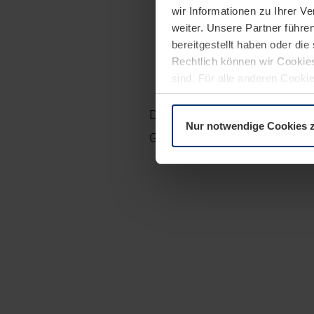
wir Informationen zu Ihrer 
Fingerabdrücke
weiter. Unsere Partner führe
Bei Motiven mit vie
bereitgestellt haben oder di
Rechtlich können wir Cookies
Mithilfe des Rillen
sind. Für alle anderen Cookie
Erläuterung auf der Seite
Dat
Die großflächig verglasten
Lof
Nur notwendige Cookies 
Glasleisten aus Stahl.