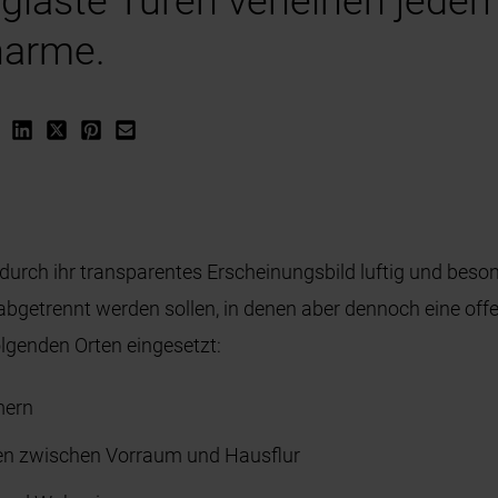
rglaste Türen verleihen jed
harme.
urch ihr transparentes Erscheinungsbild luftig und besond
 abgetrennt werden sollen, in denen aber dennoch eine of
lgenden Orten eingesetzt:
mern
en zwischen Vorraum und Hausflur