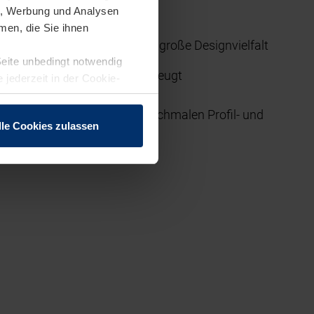
en, Werbung und Analysen
men, die Sie ihnen
 Einsatz und ermöglicht eine große Designvielfalt
Seite unbedingt notwendig
 wahrnehmbares Glasdesign erzeugt
 jederzeit in der Cookie-
erheitsglas und besonders schmalen Profil- und
lle Cookies zulassen