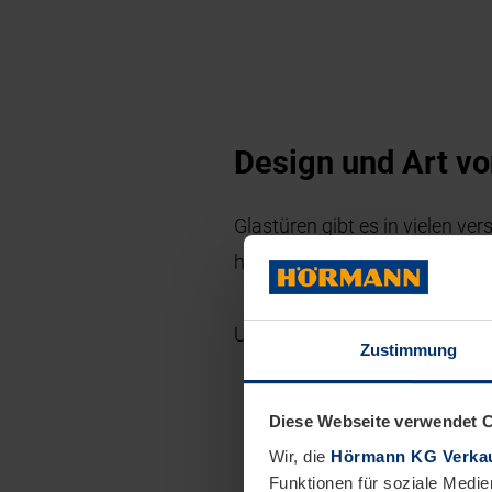
Design und Art vo
Glastüren gibt es in vielen v
haben Sie bei Hörmann die Mög
Um die Motive zu gestalten, wi
Zustimmung
Bei Ganzglastüren m
Diese Webseite verwendet 
Oberfläche entsteht
Wir, die
Hörmann KG Verkau
Sandgestrahlte Gla
Funktionen für soziale Medie