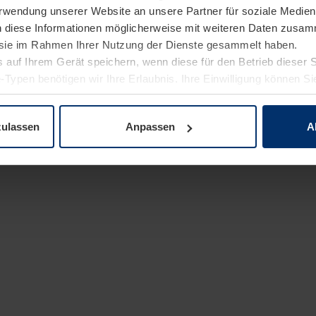
Verwendung unserer Website an unsere Partner für soziale Medi
n diese Informationen möglicherweise mit weiteren Daten zusam
len feinen Details kommt in der Regel die Lasertechnik zum
e sie im Rahmen Ihrer Nutzung der Dienste gesammelt haben.
 auf Ihrem Gerät speichern, wenn diese für den Betrieb dieser 
schliffs wird neben optischen Effekten auch ein haptisch
-Typen benötigen wir Ihre Erlaubnis. Ihre Einwilligung können Sie
enschutzerklärung
unserer Website ändern oder widerrufen.
ttüren
im Industrial-Style bestehen aus 6 mm Verbundsich
zulassen
Anpassen
A