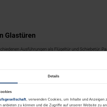
n Glastüren
erschiedenen Ausführungen als Flügeltür und Schiebetür. 
lichkeit, aus zahlreichen Motiven in vielen Stilrichtun
rd das Sicherheitsglas der Türen auf unterschiedliche Art
Details
it Siebdruck werden die Motive eingebrannt, wodurch ein
Cookies
fsgesellschaft
, verwenden Cookies, um Inhalte und Anzeigen z
stüren besitzen eine dezent mattierte Oberflächenverede
n anbieten zu können und die Zugriffe auf unserer Website zu 