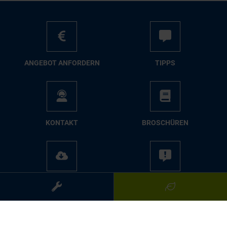
AN­GE­BOT AN­FOR­DERN
TIPPS
KON­TAKT
BRO­SCHÜ­REN
ME­DIA­CEN­TER
PRES­SE
Folgen Sie uns: