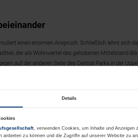
 beieinander
liert einen enormen Anspruch. Schließlich lehnt sich da
tteil, der als Wohnviertel des gehobenen Mittelstand-Bildu
egen auf der anderen Seite des Central Parks in der Uppe
schichte direkt neben Christoph Mäcklers „Zoofenster“ in
manns Anbau an die Gedächtniskirche. Zumindest baulich
iktion des Waldorf Astoria. Dort geht es nobel zu, und d
Details
Cookies
fsgesellschaft
, verwenden Cookies, um Inhalte und Anzeigen z
bungen
n anbieten zu können und die Zugriffe auf unserer Website zu 