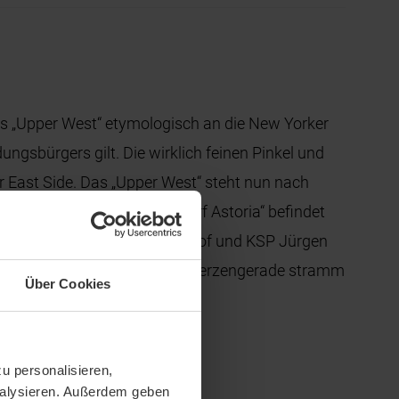
s „Upper West“ etymologisch an die New Yorker
ngsbürgers gilt. Die wirklich feinen Pinkel und
r East Side. Das „Upper West“ steht nun nach
 dem sich das Hotel „Waldorf Astoria“ befindet
 ist das Ensemble von Langhof und KSP Jürgen
ie Fassade des Turms steht so kerzengerade stramm
Über Cookies
u personalisieren,
analysieren. Außerdem geben