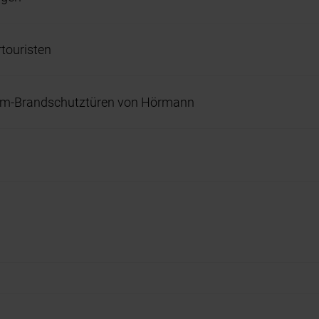
rtouristen
ium-Brandschutztüren von Hörmann
t