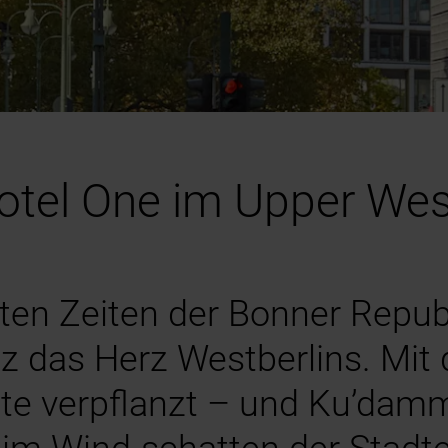
tel One im Upper West 
lten Zeiten der Bonner Repu
tz das Herz Westberlins. Mi
tte verpflanzt – und Ku’dam