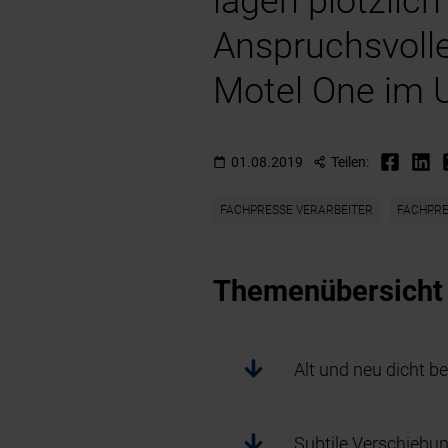
lagen plötzlic
Anspruchsvolle
Motel One im U
01.08.2019
Teilen:
FACHPRESSE VERARBEITER
FACHPRE
Themenübersicht
Alt und neu dicht b
Subtile Verschiebu