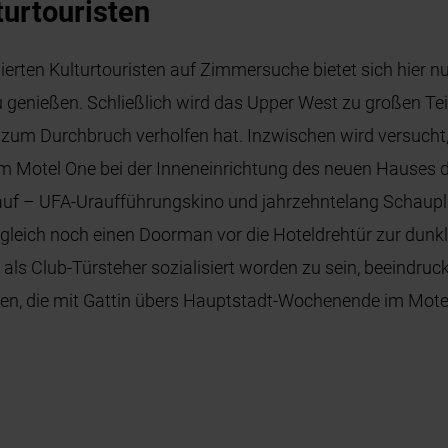
turtouristen
erten Kulturtouristen auf Zimmersuche bietet sich hier n
u genießen. Schließlich wird das Upper West zu großen Tei
 zum Durchbruch verholfen hat. Inzwischen wird versucht,
 Motel One bei der Inneneinrichtung des neuen Hauses d
auf – UFA-Uraufführungskino und jahrzehntelang Schauplat
 gleich noch einen Doorman vor die Hoteldrehtür zur dunkle
als Club-Türsteher sozialisiert worden zu sein, beeindruc
n, die mit Gattin übers Hauptstadt-Wochenende im Mote