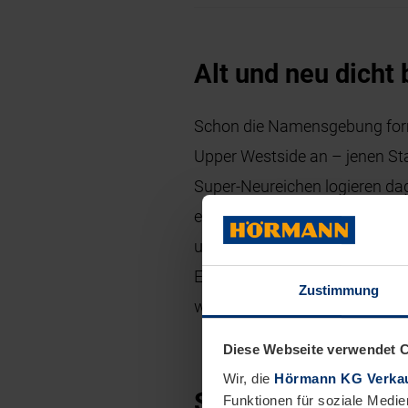
Alt und neu dicht
Schon die Namensgebung formu
Upper Westside an – jenen Stad
Super-Neureichen logieren dag
einer komplexen Planungsvorge
und gegenüber von Egon Eier
Engel Architekten die Kontrad
Zustimmung
wie ein Butler.
Diese Webseite verwendet 
Wir, die
Hörmann KG Verkau
Subtile Verschie
Funktionen für soziale Medie