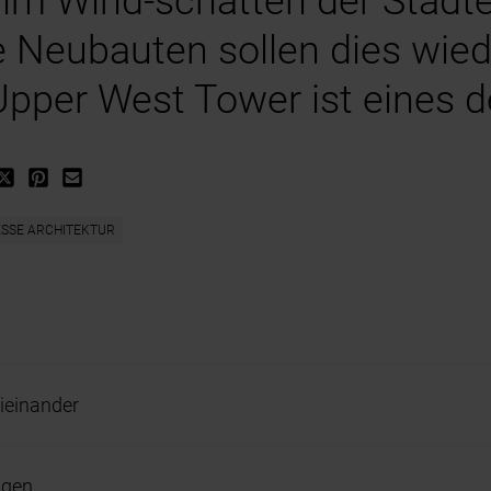
h im Wind-schatten der Stadt
 Neubauten sollen dies wied
pper West Tower ist eines d
SSE ARCHITEKTUR
eieinander
ngen