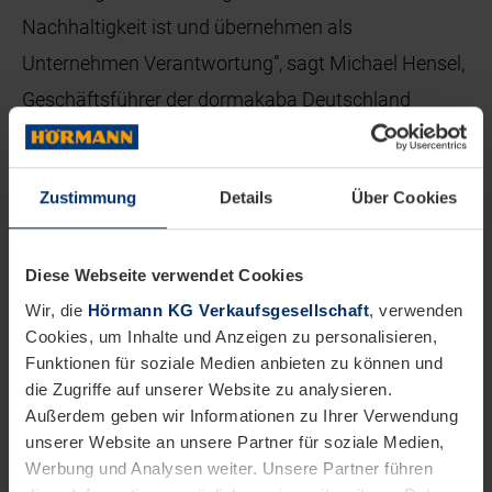
Nachhaltigkeit ist und übernehmen als
Unternehmen Verantwortung”, sagt Michael Hensel,
Geschäftsführer der dormakaba Deutschland
GmbH.
„Für uns ist das ein wichtiger und richtiger Schritt,
Zustimmung
Details
Über Cookies
der uns in unserem Handeln bestärkt. Wir hoffen auf
viele weitere Nachahmer und Mitstreiter, denn nur
Diese Webseite verwendet Cookies
gemeinsam können wir das Ziel erreichen, unseren
Wir, die
Hörmann KG Verkaufsgesellschaft
, verwenden
ökologischen Fußabdruck so klein wie möglich zu
Cookies, um Inhalte und Anzeigen zu personalisieren,
Funktionen für soziale Medien anbieten zu können und
halten”, sagt Hörmann.
die Zugriffe auf unserer Website zu analysieren.
Außerdem geben wir Informationen zu Ihrer Verwendung
Mehr zum Thema Nachhaltigkeit bei Hörmann
unserer Website an unsere Partner für soziale Medien,
erfahren Sie unter
www.hoermann.com
.
Werbung und Analysen weiter. Unsere Partner führen