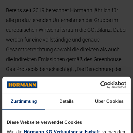
Bereits seit 2019 berechnet Hörmann jährlich für
alle produzierenden Unternehmen der Gruppe im
europäischen Wirtschaftsraum die CO₂Bilanz. Dabei
werden für eine vollständige und genaue
Gesamtbetrachtung sowohl die direkten als auch
die indirekten Emissionen gemäß des Greenhouse
Gas Protocols berücksichtigt. „Die Berechnung der
Corporate und Product Carbon Footprints ist für
uns freiwillig, also nicht gesetzlich vorgeschrieben.
Aber so wissen wir genau, wo Emissionen entstehen
Zustimmung
Details
Über Cookies
und wo wir mit Maßnahmen agieren können, um
diese zu reduzieren und im besten Fall komplett zu
Diese Webseite verwendet Cookies
vermeiden“, erläutert Sarah Osterholt,
Wir, die
Hörmann KG Verkaufsgesellschaft
, verwenden