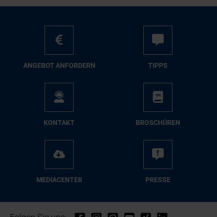
AN­GE­BOT AN­FOR­DERN
TIPPS
KON­TAKT
BRO­SCHÜ­REN
ME­DIA­CEN­TER
PRES­SE