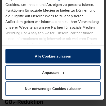
Nachhaltigkeitsbeauftragte der Hörmann Gruppe.
Cookies, um Inhalte und Anzeigen zu personalisieren,
Funktionen für soziale Medien anbieten zu können und
die Zugriffe auf unserer Website zu analysieren.
Außerdem geben wir Informationen zu Ihrer Verwendung
unserer Website an unsere Partner für soziale Medien,
Werbung und Analysen weiter. Unsere Partner führen
diese Informationen möglicherweise mit weiteren Daten
zusammen, die Sie ihnen bereitgestellt haben oder die
sie im Rahmen Ihrer Nutzung der Dienste gesammelt
haben.
Alle Cookies zulassen
Rechtlich können wir Cookies auf Ihrem Gerät speichern,
wenn diese für den Betrieb dieser Seite unbedingt
Anpassen
notwendig sind. Für alle anderen Cookie-Typen benötigen
wir Ihre Erlaubnis. Ihre Einwilligung können Sie jederzeit
in der Cookie-Erläuterung auf der Seite
Nur notwendige Cookies zulassen
Datenschutzerklärung
unserer Website ändern oder
Kleine und große Maßnahmen zur
widerrufen.
CO₂-Reduktion