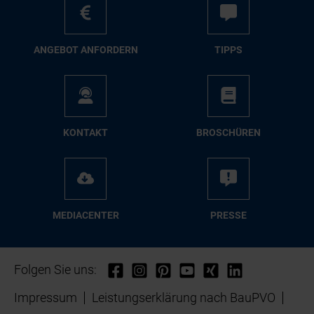
AN­GE­BOT AN­FOR­DERN
TIPPS
KON­TAKT
BRO­SCHÜ­REN
ME­DIA­CEN­TER
PRES­SE
Folgen Sie uns:
Impressum
Leistungserklärung nach BauPVO