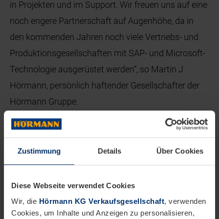
in Projekten und im Support. Wir freuen uns auf eine
noch engere Partnerschaft auf Augenhöhe, da in
den kommenden Jahren noch viele Vertriebs- und
Produktionsgesellschaften mit SAP- und Microsoft-
Technologie ausgerüstet werden“, so Martin J.
Hörmann, persönlich haftender Gesellschafter der
Hörmann Gruppe.
Die Mitgründer und Vorstände der Orbis AG,
Thomas Gard und Stefan Mailänder, bleiben
Zustimmung
Details
Über Cookies
weiterhin mit mehr als 15 Prozent beteiligt. „Wir sind
überzeugt, dass mit der Beteiligung des
Diese Webseite verwendet Cookies
Familienunternehmens Hörmann als Anker-Aktionär
Wir, die
Hörmann KG Verkaufsgesellschaft
, verwenden
die Weichen für eine nachhaltige
Cookies, um Inhalte und Anzeigen zu personalisieren,