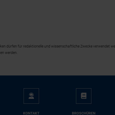
fiken dürfen für redaktionelle und wissenschaftliche Zwecke verwendet w
hen werden.
KON­TAKT
BRO­SCHÜ­REN