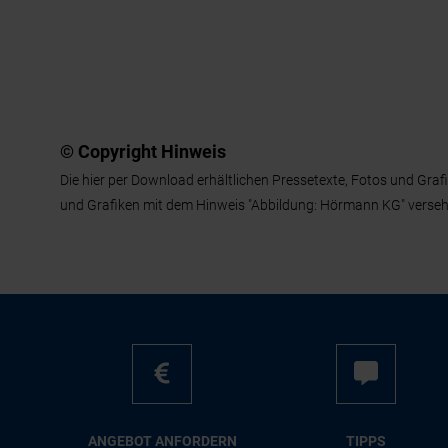
© Copyright Hinweis
Die hier per Download erhältlichen Pressetexte, Fotos und Gra
und Grafiken mit dem Hinweis "Abbildung: Hörmann KG" verse
AN­GE­BOT AN­FOR­DERN
TIPPS