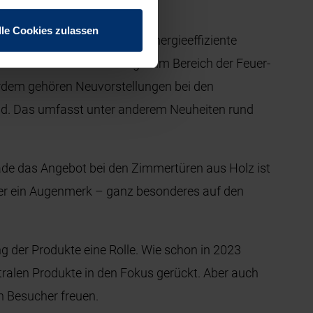
lle Cookies zulassen
en. Dabei steht das Thema energieeffiziente
uktive Weiterentwicklungen im Bereich der Feuer-
rdem gehören Neuvorstellungen bei den
d. Das umfasst unter anderem Neuheiten rund
de das Angebot bei den Zimmertüren aus Holz ist
ier ein Augenmerk – ganz besonderes auf den
 der Produkte eine Rolle. Wie schon in 2023
tralen Produkte in den Fokus gerückt. Aber auch
 Besucher freuen.