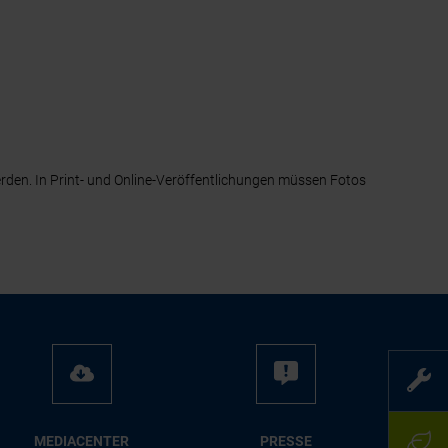
erden. In Print- und Online-Veröffentlichungen müssen Fotos
ME­DIA­CEN­TER
PRES­SE