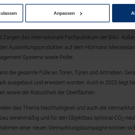
anz neues Produkt erstmalig vorgestellt.
zulassen
Anpassen
A
Industrietorsystemen präsentiert Hörmann einige Neuheit
stelle im Fokus. Zudem erwarten Innovationen und konstr
 Zargen das internationale Fachpublikum der BAU. Auße
 den Ausstellungsprodukten auf dem Hörmann Messestan
gement-Systeme sowie Poller.
 die gesamte Fülle an Toren, Türen und Antrieben. Gera
ark ausgebaut und erweitert worden. Auch in 2025 liegt h
ten sowie der Robustheit der Oberflächen.
pielen das Thema Nachhaltigkeit und auch die Vermarktung
bau serienmäßig und für den Objektbau optional CO
-neu
2
m Rahmen einer neuen Vermarktungskampagne können sich