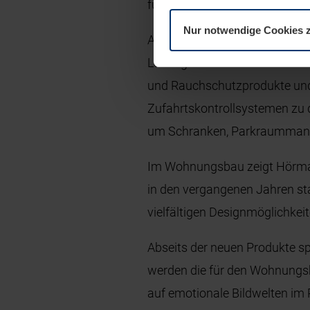
für diese Einsatzzwecke ein g
Nur notwendige Cookies 
Auch bei Verladetechnik- und 
Lösungen rund um die Verlade
und Rauchschutzprodukte und
Zufahrtskontrollsystemen zu
um Schranken, Parkraummana
Im Wohnungsbau zeigt Hörmann
in den vergangenen Jahren st
vielfältigen Designmöglichkei
Abseits der neuen Produkte s
werden die für den Wohnungs
auf emotionale Bildwelten i