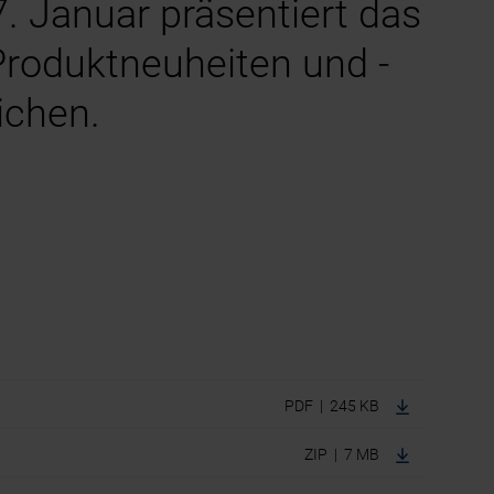
. Januar präsentiert das
Produktneuheiten und -
ichen.
PDF | 245 KB
ZIP | 7 MB