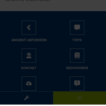
AN­GE­BOT AN­FOR­DERN
TIPPS
KON­TAKT
BRO­SCHÜ­REN
ME­DIA­CEN­TER
PRES­SE