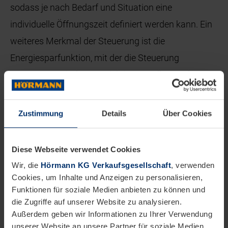
sodass je nach Bedarf und Situation eine
individuelle Öffnungszeit definiert werden kann. Ein
weiteres Merkmal der Steuerung ist die
Energiesparfunktion, mit der die Steuerung
zusammen mit dem Antrieb im Standby-Modus
weniger als 2 Watt Leistung verbraucht.
Zustimmung
Details
Über Cookies
Smarte Steuerung der Tore
Die neue Generation der Hörmann Industrie-
Diese Webseite verwendet Cookies
Sektionaltore lässt sich erstmals auch in digitale
Wir, die
Hörmann KG Verkaufsgesellschaft
, verwenden
Cookies, um Inhalte und Anzeigen zu personalisieren,
Service- und Fernwartungskonzepte integrieren. Die
Funktionen für soziale Medien anbieten zu können und
neuen Steuerungen 545 und 560 verfügen
die Zugriffe auf unserer Website zu analysieren.
Außerdem geben wir Informationen zu Ihrer Verwendung
standardmäßig über einen Bluetooth Empfänger. In
unserer Website an unsere Partner für soziale Medien,