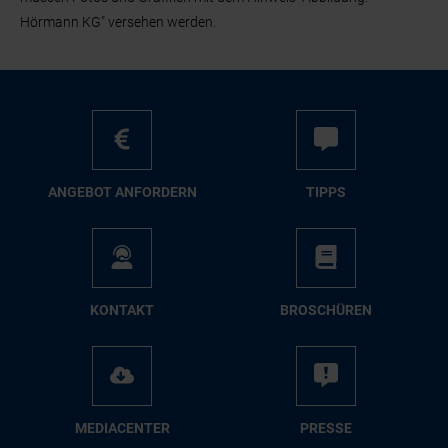
Hörmann KG" versehen werden.
AN­GE­BOT AN­FOR­DERN
TIPPS
KON­TAKT
BRO­SCHÜ­REN
ME­DIA­CEN­TER
PRES­SE